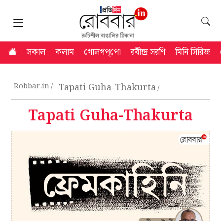
সকাল
কলাম
গোলগপ্‌পো
রবীন্দ্র সরণি
মিনি সিরিজ
Robbar.in
Tapati Guha-Thakurta
Tapati Guha-Thakurta