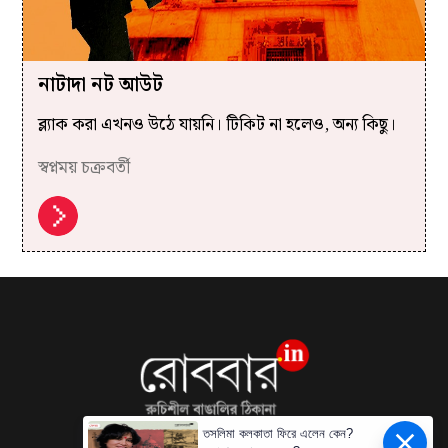
নাটাদা নট আউট
ব্ল্যাক করা এখনও উঠে যায়নি। টিকিট না হলেও, অন্য কিছু।
স্বপ্নময় চক্রবর্তী
তসলিমা কলকাতা ফিরে এলেন কেন?