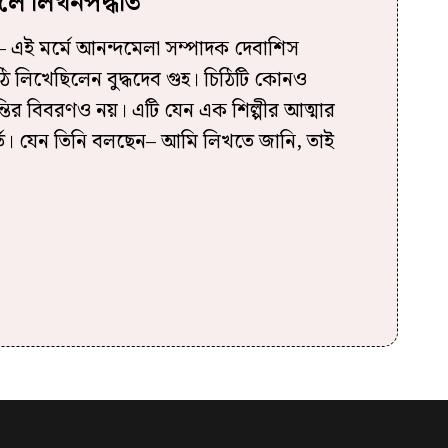
ে লিখনপদ্ধতি
 এই মর্মে আনন্দমেলা সম্পাদক দেবাশিস
িঠি লিখেছিলেন বুদ্ধদেব গুহ। চিঠিটি কোনও
ান্তির বিবরণও নয়। এটি যেন এক শিল্পীর আত্মার
র্ত। যেন তিনি বলছেন– আমি লিখতে জানি, তাই