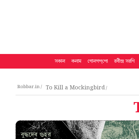
সকাল
কলাম
গোলগপ্‌পো
রবীন্দ্র সরণি
Robbar.in
To Kill a Mockingbird