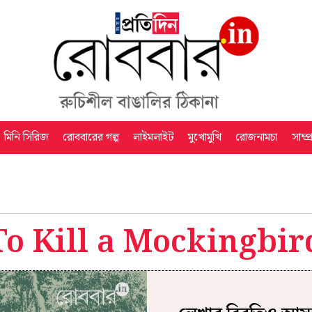
মিনি সিরিজ
রোববারের গল্প
লাইমলাইট
মুখোমুখি
রোজনামচা
সাম্প
To Kill a Mockingbir