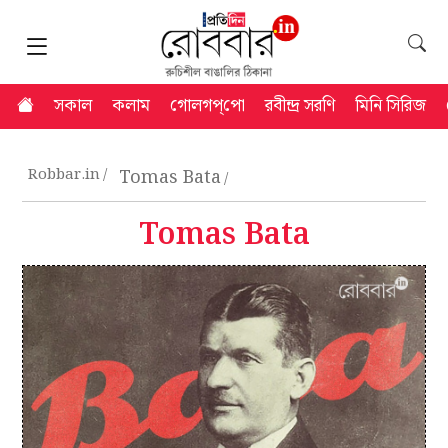
সকাল
কলাম
গোলগপ্‌পো
রবীন্দ্র সরণি
মিনি সিরিজ
Robbar.in
Tomas Bata
Tomas Bata