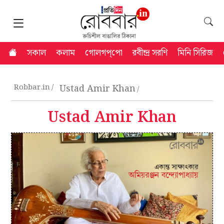
সকাল
কলাম
গোলগপ্‌পো
রবীন্দ্র সরণি
মিনি সিরিজ
Robbar.in
Ustad Amir Khan
Ustad Amir Khan