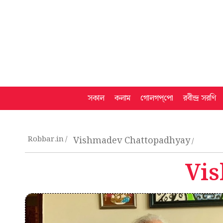
সকাল
কলাম
গোলগপ্‌পো
রবীন্দ্র সরণি
Robbar.in
Vishmadev Chattopadhyay
Vi