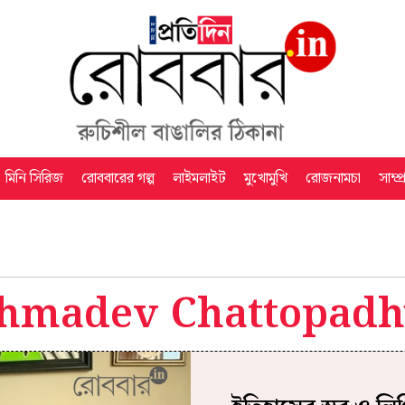
মিনি সিরিজ
রোববারের গল্প
লাইমলাইট
মুখোমুখি
রোজনামচা
সাম্প
shmadev Chattopadh