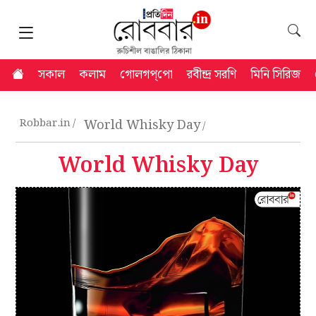
সকাল
কলাম
গোলগপ্‌পো
রবীন্দ্র সরণি
মিনি সিরিজ
Robbar.in
World Whisky Day
World Whisky Day