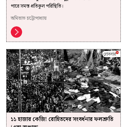
পারে সমস্ত প্রতিকূল পরিস্থিতি।
অমিতাভ চট্টোপাধ্যায়
১১ হাজার কেজি! রোহিতদের সংবর্ধনার ফলশ্রুতি