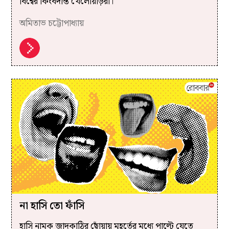
বিশ্বের কিংবদন্তি খেলোয়াড়রা।
অমিতাভ চট্টোপাধ্যায়
না হাসি তো ফাঁসি
হাসি নামক জাদুকাঠির ছোঁয়ায় মুহূর্তের মধ্যে পাল্টে যেতে