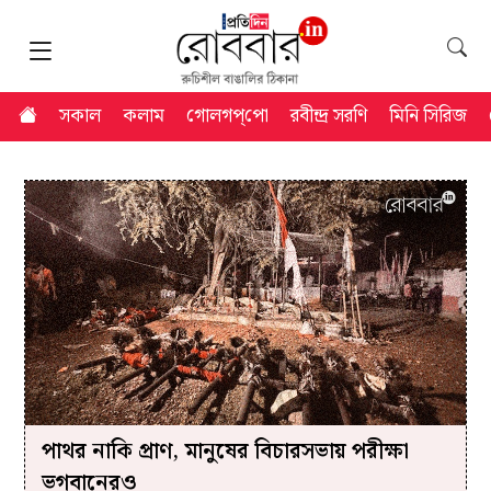
সকাল
কলাম
গোলগপ্‌পো
রবীন্দ্র সরণি
মিনি সিরিজ
পাথর নাকি প্রাণ, মানুষের বিচারসভায় পরীক্ষা
ভগবানেরও