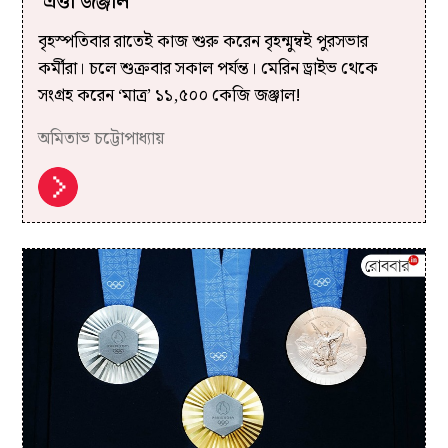
‘এত্তা জঞ্জাল’
বৃহস্পতিবার রাতেই কাজ শুরু করেন বৃহন্মুম্বই পুরসভার
কর্মীরা। চলে শুক্রবার সকাল পর্যন্ত। মেরিন ড্রাইভ থেকে
সংগ্রহ করেন ‘মাত্র’ ১১,৫০০ কেজি জঞ্জাল!
অমিতাভ চট্টোপাধ্যায়