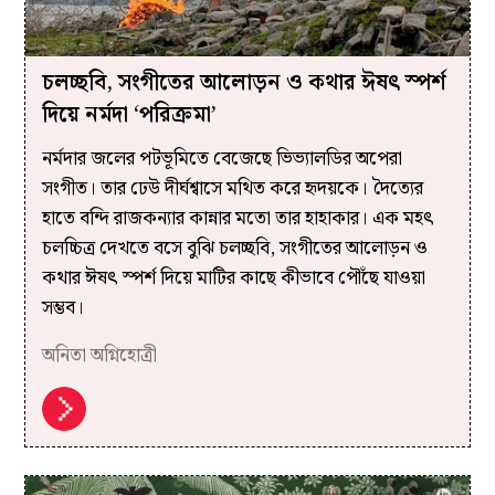
চলচ্ছবি, সংগীতের আলোড়ন ও কথার ঈষৎ স্পর্শ
দিয়ে নর্মদা ‘পরিক্রমা’
নর্মদার জলের পটভূমিতে বেজেছে ভিভ‍্যালডির অপেরা
সংগীত। তার ঢেউ দীর্ঘশ্বাসে মথিত করে হৃদয়কে। দৈত্যের
হাতে বন্দি রাজকন‍্যার কান্নার মতো তার হাহাকার। এক মহৎ
চলচ্চিত্র দেখতে বসে বুঝি চলচ্ছবি, সংগীতের আলোড়ন ও
কথার ঈষৎ স্পর্শ দিয়ে মাটির কাছে কীভাবে পৌঁছে যাওয়া
সম্ভব।
অনিতা অগ্নিহোত্রী