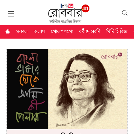
সকাল
কলাম
গোলগপ্‌পো
রবীন্দ্র সরণি
মিনি সিরিজ