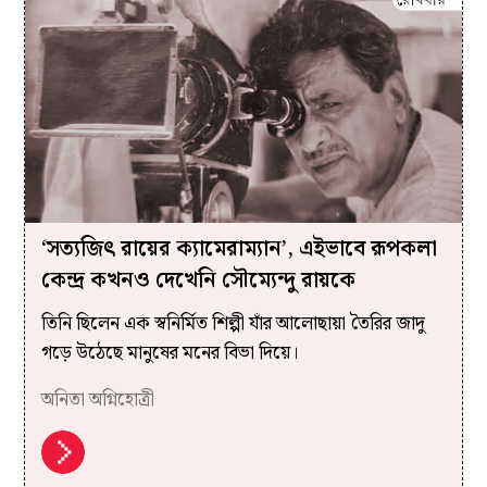
‘সত্যজিৎ রায়ের ক্যামেরাম্যান’, এইভাবে রূপকলা
কেন্দ্র কখনও দেখেনি সৌম্যেন্দু রায়কে
তিনি ছিলেন এক স্বনির্মিত শিল্পী যাঁর আলোছায়া তৈরির জাদু
গড়ে উঠেছে মানুষের মনের বিভা দিয়ে।
অনিতা অগ্নিহোত্রী