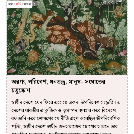
অরণ্য, পরিবেশ, ধনতন্ত্র, মানুষ– সংঘাতের
চতুষ্কোণ
স্বাধীন দেশে যেন ফিরে এসেছে একদা উপনিবেশ সংস্কৃতি। এ
দেশের যাবতীয় প্রাকৃতিক ও ভূসম্পদ ব্যবহার করে বিদেশে
রফতানি করে শোষণের যে নীতি গ্রহণ করেছিল ঔপনিবেশিক
শক্তি, স্বাধীন দেশে স্বাধীন জনসমাজের চোখের সামনে তার