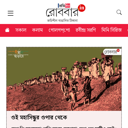
সকাল
কলাম
গোলগপ্‌পো
রবীন্দ্র সরণি
মিনি সিরিজ
ওই মহাসিন্ধুর ওপার থেকে