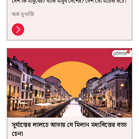
দেশ কি মানুষের? নাকি মানুষ দেশের? দেশ তো মাটিও বটে।
অর্ক মুখার্জি
সূর্যাস্তের লালচে আভায় যে মিলান মধ্যবিত্তের বড্ড
চেনা