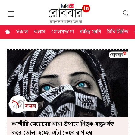
সকাল
কলাম
গোলগপ্‌পো
রবীন্দ্র সরণি
মিনি সিরিজ
কাশ্মীরি মেয়েদের নানা উপায়ে নিছক বস্তুসর্বস্ব
করে তোলা হচ্ছে, এটা ভেবে রাগ হয়