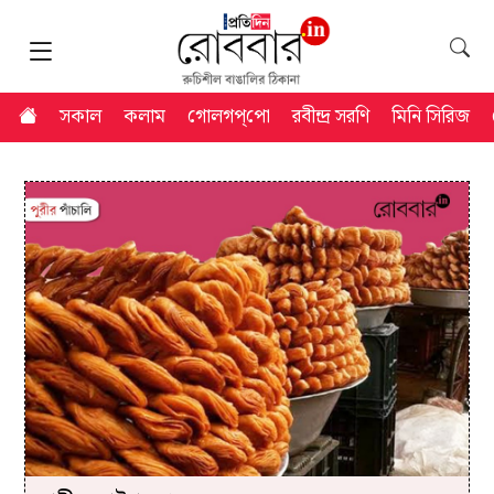
সকাল
কলাম
গোলগপ্‌পো
রবীন্দ্র সরণি
মিনি সিরিজ