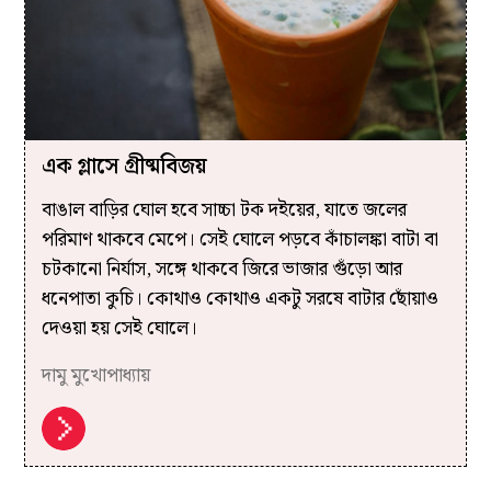
এক গ্লাসে গ্রীষ্মবিজয়
বাঙাল বাড়ির ঘোল হবে সাচ্চা টক দইয়ের, যাতে জলের
পরিমাণ থাকবে মেপে। সেই ঘোলে পড়বে কাঁচালঙ্কা বাটা বা
চটকানো নির্যাস, সঙ্গে থাকবে জিরে ভাজার গুঁড়ো আর
ধনেপাতা কুচি। কোথাও কোথাও একটু সরষে বাটার ছোঁয়াও
দেওয়া হয় সেই ঘোলে।
দামু মুখোপাধ্যায়