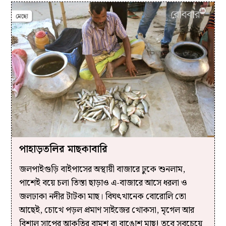
পাহাড়তলির মাছকাবারি
জলপাইগুড়ি বাইপাসের অস্থায়ী বাজারে ঢুকে শুনলাম,
পাশেই বয়ে চলা তিস্তা ছাড়াও এ-বাজারে আসে ধরলা ও
জলঢাকা নদীর টাটকা মাছ। বিঘৎখানেক বোরোলি তো
আছেই, চোখে পড়ল প্রমাণ সাইজের খোকসা, মৃগেল আর
বিশাল সাপের আকৃতির বামুশ বা বাঙোশ মাছ! তবে সবচেয়ে