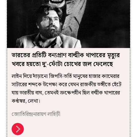
ভারতের প্রতিটি বন্যপ্রাণ বাল্মীক থাপারের মৃত্যুর
খবরে হয়তো দু’-ফোঁটা চোখের জল ফেলেছে
লাইন দিয়ে দাঁড়ানো জিপসি-ভর্তি মানুষের হাজার ক্যামেরার
সাটারের শব্দকে উপেক্ষা করে যেমন রাজকীয় ভঙ্গীতে হেঁটে
যায় ভারতীয় বাঘ, তেমনই ভ্রুক্ষেপহীন ছিল বল্মীক থাপারের
কণ্ঠস্বর, লেখা।
জ্যোতিরিন্দ্রনারায়ণ লাহিড়ী