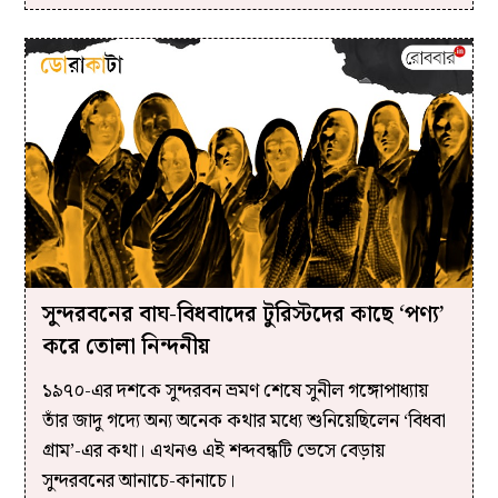
সুন্দরবনের বাঘ-বিধবাদের টুরিস্টদের কাছে ‘পণ্য’
করে তোলা নিন্দনীয়
১৯৭০-এর দশকে সুন্দরবন ভ্রমণ শেষে সুনীল গঙ্গোপাধ্যায়
তাঁর জাদু গদ্যে অন্য অনেক কথার মধ্যে শুনিয়েছিলেন ‘বিধবা
গ্রাম’-এর কথা। এখনও এই শব্দবন্ধটি ভেসে বেড়ায়
সুন্দরবনের আনাচে-কানাচে।