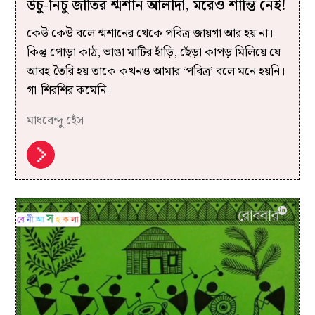
উঁচু-নিচু জাতির শ্মশান আলাদা, মরেও শান্তি নেই!
কেউ কেউ বলে শ্মশানের থেকে পবিত্র জায়গা আর হয় না।
কিন্তু পোড়া কাঠ, ভাঙা মাটির হাঁড়ি, ছেঁড়া কাপড় মিলিয়ে যে
আবহ তৈরি হয় তাকে কখনও আমার ‘পবিত্র’ বলে মনে হয়নি।
গা-শিরশির কমেনি।
মাধবেন্দু হেঁস