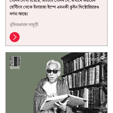
সেদিন লেখা হয়েছে, এতটাই সেদিন যে, এখানে ওয়ারেন
হেস্টিংস থেকে ইলায়জা ইম্পে এমনকী কুইন ভিক্টোরিয়ারও
বর্ণনা আছে!
নৃসিংহপ্রসাদ ভাদুড়ী