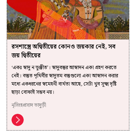
রসশাস্ত্রে অদ্বিতীয়ের কোনও জয়কার নেই, সব
জয় দ্বিতীয়ের
‘একঃ স্বাদু ন ভুঞ্জীত’। স্বাদুবস্তুর আস্বাদন একা গ্রহণ করতে
নেই। বস্তুত পৃথিবীর স্বাদুতম বস্তুগুলো একা আস্বাদন করার
মধ্যে একধরনের স্বমেহনী ব্যর্থতা আছে, সেটা খুব সূক্ষ্ম দৃষ্টি
ছাড়া বোঝাই সম্ভব নয়।
নৃসিংহপ্রসাদ ভাদুড়ী