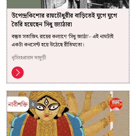
উপেন্দ্রকিশোর রায়চৌধুরীর বাড়িতেই যুগে যুগে
তৈরি হয়েছেন সিধু জ্যাঠারা
বস্তুত সত্যজিৎ রায়ের কল্যাণে ‘সিধু জ্যাঠা’– এই নামটাই
একটা কনসেপ্ট হয়ে উঠেছে রীতিমতো।
নৃসিংহপ্রসাদ ভাদুড়ী