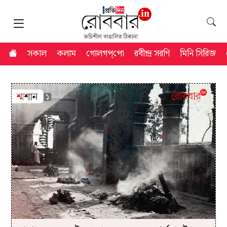
সকাল
কলাম
গোলগপ্‌পো
রবীন্দ্র সরণি
মিনি সিরিজ