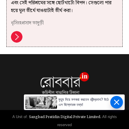
এবং সেই পরিশ্রমের সঙ্গে ছোটখাটো বিপদ। সেগুলো পার
হয়ে মূল তীর্থে যাওয়াটাই তীর্থ করা।
নৃসিংহপ্রসাদ ভাদুড়ী
মৃত্যু নিয়ে মশকরা করতেন রবীন্দ্রনাথ? উঠে
এল বিস্ফোরক তথ্য!
Sangbad Pratidin Digital Private Limited.
A Unit of:
All rights
reserved