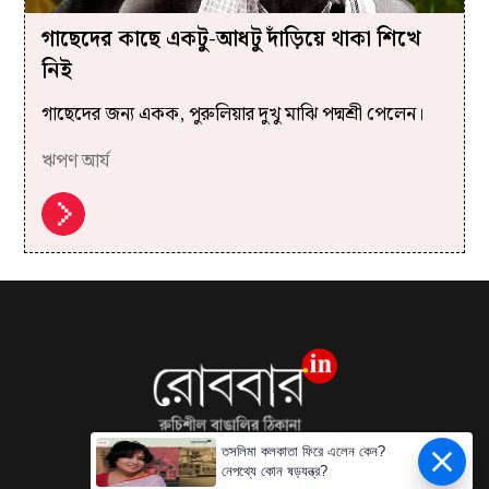
গাছেদের কাছে একটু-আধটু দাঁড়িয়ে থাকা শিখে
নিই
গাছেদের জন্য একক, পুরুলিয়ার দুখু মাঝি পদ্মশ্রী পেলেন।
ঋপণ আর্য
তসলিমা কলকাতা ফিরে এলেন কেন?
নেপথ্যে কোন ষড়যন্ত্র?