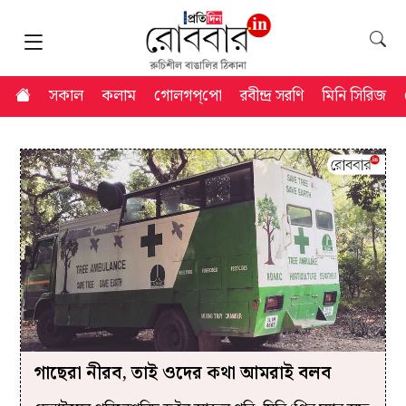
সকাল
কলাম
গোলগপ্‌পো
রবীন্দ্র সরণি
মিনি সিরিজ
গাছেরা নীরব, তাই ওদের কথা আমরাই বলব