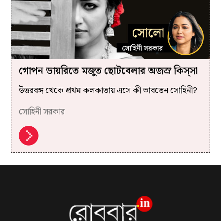
গোপন ডায়রিতে মজুত ছোটবেলার অজস্র কিস্‌সা
উত্তরবঙ্গ থেকে প্রথম কলকাতায় এসে কী ভাবতেন সোহিনী?
সোহিনী সরকার