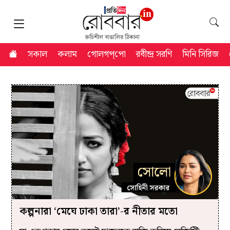
সকাল
কলাম
গোলগপ্‌পো
রবীন্দ্র সরণি
মিনি সিরিজ
কল্পনারা ‘মেঘে ঢাকা তারা’-র নীতার মতো