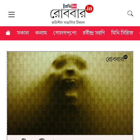
সকাল
কলাম
গোলগপ্‌পো
রবীন্দ্র সরণি
মিনি সিরিজ