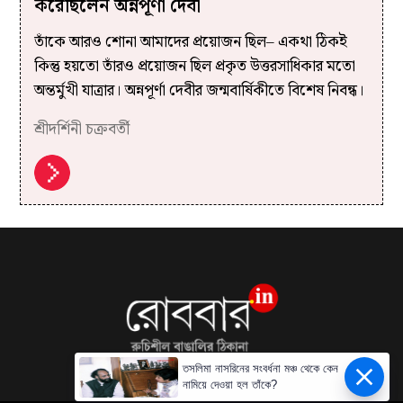
করেছিলেন অন্নপূর্ণা দেবী
তাঁকে আরও শোনা আমাদের প্রয়োজন ছিল– একথা ঠিকই
কিন্তু হয়তো তাঁরও প্রয়োজন ছিল প্রকৃত উত্তরসাধিকার মতো
অন্তর্মুখী যাত্রার। অন্নপূর্ণা দেবীর জন্মবার্ষিকীতে বিশেষ নিবন্ধ।
শ্রীদর্শিনী চক্রবর্তী
তসলিমা নাসরিনের সংবর্ধনা মঞ্চ থেকে কেন
নামিয়ে দেওয়া হল তাঁকে?