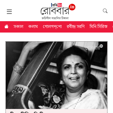
সকাল
কলাম
গোলগপ্‌পো
রবীন্দ্র সরণি
মিনি সিরিজ