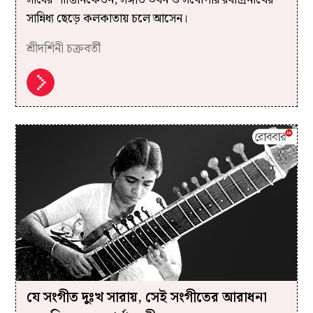
সান্নিধ্য ছেড়ে কলকাতায় চলে আসেন।
শ্রীদর্শিনী চক্রবর্তী
যে সংগীত দুঃখ সারায়, সেই সংগীতের আরাধনা