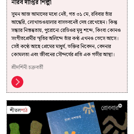
নীরব দীপ্তির শিল্পী
সুমন আজ আমাদের মধ্যে নেই, গত ৩১ মে, রবিবার তাঁর
আন্ধেরি, লোখান্ডওয়ালার বাসভবনেই দেহ রেখেছেন। কিন্তু
সন্ধ্যার নিস্তব্ধতায়, পুরোনো রেডিওর মৃদু শব্দে, কিংবা কোনও
সংগীতপ্রেমীর স্মৃতির অলিন্দে তাঁর কণ্ঠ এখনও ভেসে আসে।
সেই কণ্ঠে আছে প্রেমের মাধুর্য, ভক্তির নিবেদন, বেদনার
কোমলতা এবং জীবনের সৌন্দর্যের প্রতি এক গভীর আস্থা।
শ্রীদর্শিনী চক্রবর্তী