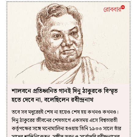
শালবনে প্রতিধ্বনিত গানই দিনু ঠাকুরকে বিস্মৃত
হতে দেবে না, বলেছিলেন রবীন্দ্রনাথ
তবে সব মধুরেরই শেষ না হয়েও শেষ হয় কখনও কখনও।
দিনু ঠাকুরের জীবনের শেষভাগে একসময় এসে বিশ্বভারতী
কর্তৃপক্ষের সঙ্গে মনোমালিন্য হওয়ায় তিনি ১৯৩৩ সালে তাঁর
সাধের শান্তিনিকেতন, সঙ্গীত ভবন ও সর্বোপরি রবীন্দ্রনাথের