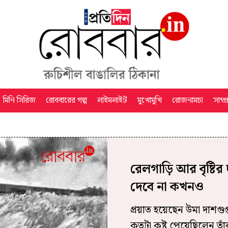
মিনি সিরিজ
রোববারের গল্প
লাইমলাইট
মুখোমুখি
রোজনামচা
সাম্প
রেলগাড়ি আর বৃষ্টি
দেবে না কখনও
প্রয়াত হয়েছেন উমা দাশগুপ্ত
কতটা কষ্ট পেয়েছিলেন তাঁ