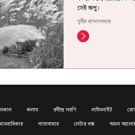
সেই অপু।
সুবীর বন্দ্যোপাধ্যায়
সকাল
কলাম
রবীন্দ্র সরণি
লাইমলাইট
রো
মানবাধিকার
পাতাবাহার
লেটার বক্স
অমল আলো