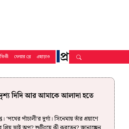
্রতিকী
ফেয়ার প্লে
এছাড়াও
র দৃশ্য দিদি আর আমাকে আলাদা হতে
। ‘পথের পাঁচালী’র দুর্গা। সিনেমায় তাঁর প্রয়াণে
র প্রিয় ভাই অপু? শুটিংয়ে কী করতেন? জানাচ্ছেন