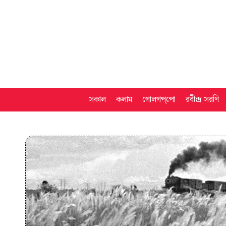
সকাল
কলাম
গোলগপ্‌পো
রবীন্দ্র সরণি