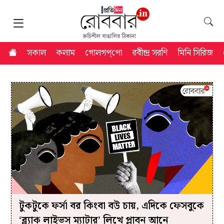
সকাল
কলাম
গোলগপ্‌পো
রবীন্দ্র সরণি
মিনি সিরিজ
টুকটুকে ফর্সা বর কিংবা বউ চায়, এদিকে ফেসবুকে
‘ব্ল্যাক লাইভস ম্যাটার’ লিখে প্লাবন আনে