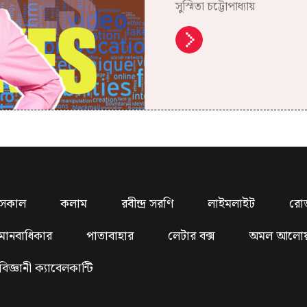
সুস্মিতা চট্টোপাধ্যায়
সকাল
কলাম
রবীন্দ্র সরণি
লাইমলাইট
রো
মানবাধিকার
পাতাবাহার
লেটার বক্স
অমল আলো
বিজ্ঞানী ক্যাবেলকান্টি