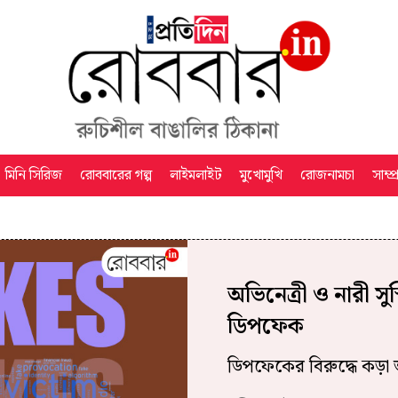
মিনি সিরিজ
রোববারের গল্প
লাইমলাইট
মুখোমুখি
রোজনামচা
সাম্প
অভিনেত্রী ও নারী সুস্
ডিপফেক
ডিপফেকের বিরুদ্ধে কড়া