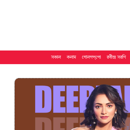
সকাল
কলাম
গোলগপ্‌পো
রবীন্দ্র সরণি