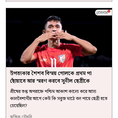
উপত্যকার শৈশব বিস্ময় গোলকে প্রথম পা
ছোঁয়াবে আর স্মরণ করবে সুনীল ছেত্রীকে
গ্রীষ্মের তপ্ত অপরাহ্নে পশ্চিম আকাশ কালো করে আসা
কালবৈশাখীর আগে কেউ কি সবুজ মাঠে বল পায়ে ছেত্রী হতে
চেয়েছিল?
স্বস্তিক চৌধুরি