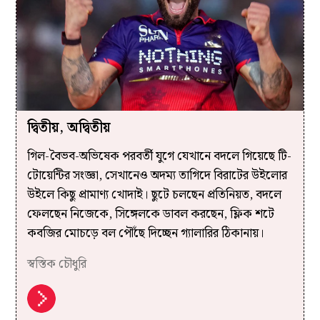
দ্বিতীয়, অদ্বিতীয়
গিল-বৈভব-অভিষেক পরবর্তী যুগে যেখানে বদলে গিয়েছে টি-
টোয়েন্টির সংজ্ঞা, সেখানেও অদম্য তাগিদে বিরাটের উইলোর
উইলে কিছু প্রামাণ্য খোদাই। ছুটে চলছেন প্রতিনিয়ত, বদলে
ফেলছেন নিজেকে, সিঙ্গেলকে ডাবল করছেন, ফ্লিক শটে
কবজির মোচড়ে বল পৌঁছে দিচ্ছেন গ্যালারির ঠিকানায়।
স্বস্তিক চৌধুরি