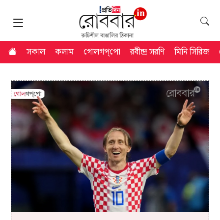
সকাল
কলাম
গোলগপ্‌পো
রবীন্দ্র সরণি
মিনি সিরিজ