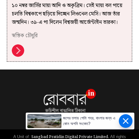
১০ নম্বর জার্সির মায়া আদি ও অকৃত্রিম। সেই মায়া বল পায়ে
চলতি বিশ্বকাপে ছড়িয়ে দিচ্ছেন লিওনেল মেসি। আজ তাঁর
জন্মদিন। ৩৯-এ পা দিলেন বিশ্বজয়ী আর্জেন্টাইন তারকা।
স্বস্তিক চৌধুরি
জলের তলায় গোটা শহর, বাংলার জন্য এ
কোন অশনি সংকেত?
Sangbad Pratidin Digital Private Limited.
A Unit of:
All rights