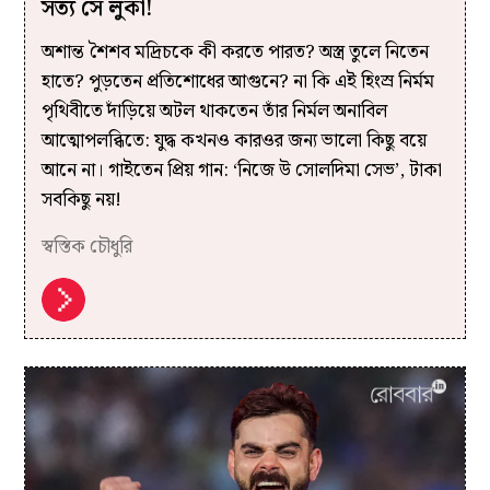
সত্য সে লুকা!
অশান্ত শৈশব মদ্রিচকে কী করতে পারত? অস্ত্র তুলে নিতেন
হাতে? পুড়তেন প্রতিশোধের আগুনে? না কি এই হিংস্র নির্মম
পৃথিবীতে দাঁড়িয়ে অটল থাকতেন তাঁর নির্মল অনাবিল
আত্মোপলব্ধিতে: যুদ্ধ কখনও কারওর জন্য ভালো কিছু বয়ে
আনে না। গাইতেন প্রিয় গান: ‘নিজে উ সোলদিমা সেভ’, টাকা
সবকিছু নয়!
স্বস্তিক চৌধুরি