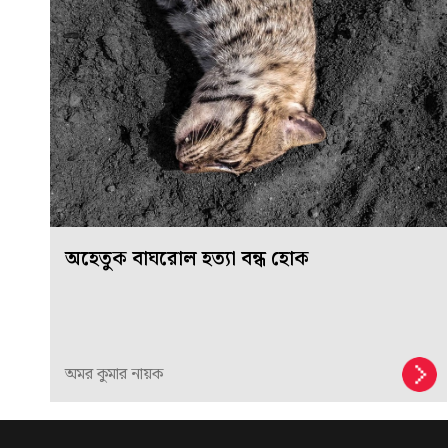
অহেতুক বাঘরোল হত্যা বন্ধ হোক
অমর কুমার নায়ক