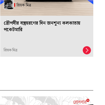
দ্রৌপদীর বস্ত্রহরণের দিন জনশূন্য কলকাতায়
পকেটমারি
প্রিয়ক মিত্র