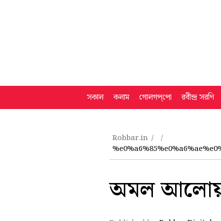
সকাল
কলাম
গোলগপ্‌পো
রবীন্দ্র সরণি
Robbar.in
%e0%a6%85%e0%a6%ae%e0%
অমল আলোয় 