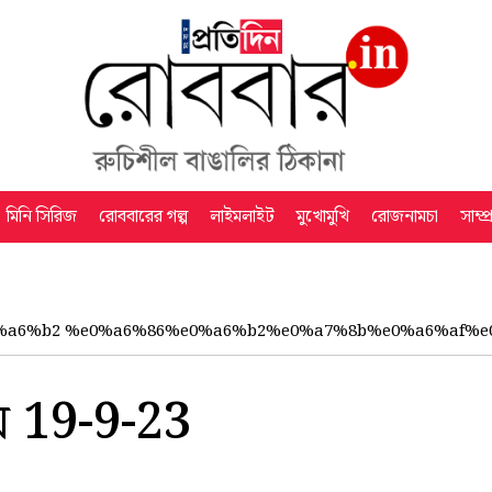
মিনি সিরিজ
রোববারের গল্প
লাইমলাইট
মুখোমুখি
রোজনামচা
সাম্প
a6%b2 %e0%a6%86%e0%a6%b2%e0%a7%8b%e0%a6%af%e0%
19-9-23