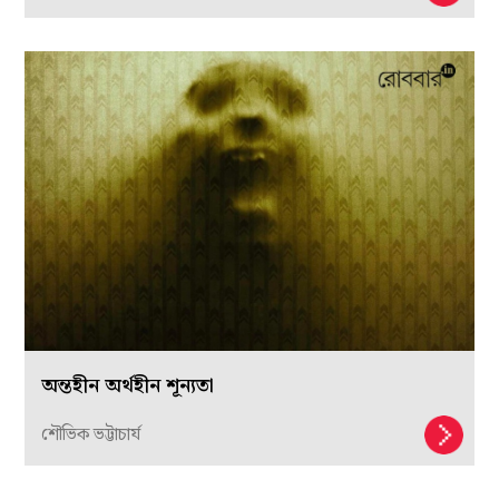
অন্তহীন অর্থহীন শূন্যতা
শৌভিক ভট্টাচার্য