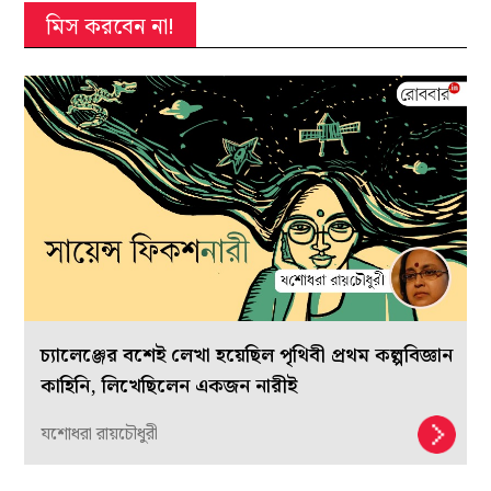
মিস করবেন না!
চ্যালেঞ্জের বশেই লেখা হয়েছিল পৃথিবী প্রথম কল্পবিজ্ঞান
কাহিনি, লিখেছিলেন একজন নারীই
যশোধরা রায়চৌধুরী