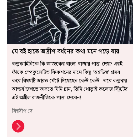
যে বই হাতে অদ্রীশ বর্ধনের কথা মনে পড়ে যায়
কল্পকাহিনিকে কি আজকের বাংলা বাজার পাত্তা দেয়? এরই
ফাঁকে স্পেকুলেটিভ ফিকশনের নামে কিছু ‘অশ্বডিম্ব’ প্রসব
করে বিষয়টি আরও ঘেঁটে দিয়েছেন কেউ কেউ। তবে কল্পনার
আশ্চর্য জগতে ভাসতে যিনি চান, তিনি থোড়াই কলেজ স্ট্রিটের
এই অশ্লীল রাজনীতিকে পাত্তা দেবেন!
বিশ্বদীপ দে