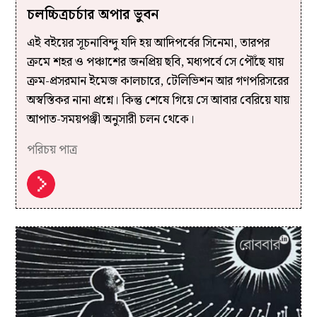
চলচ্চিত্রচর্চার অপার ভুবন
এই বইয়ের সূচনাবিন্দু যদি হয় আদিপর্বের সিনেমা, তারপর
ক্রমে শহর ও পঞ্চাশের জনপ্রিয় ছবি, মধ্যপর্বে সে পৌঁছে যায়
ক্রম-প্রসরমান ইমেজ কালচারে, টেলিভিশন আর গণপরিসরের
অস্বস্তিকর নানা প্রশ্নে। কিন্তু শেষে গিয়ে সে আবার বেরিয়ে যায়
আপাত-সময়পঞ্জী অনুসারী চলন থেকে।
পরিচয় পাত্র