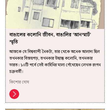
বাঙালের কলোনি জীবন, বাঙালির ‘আনস্মার্ট’
স্মৃতি
আজকে যে বিশ্বব্যাপী নৈকট্য, তার থেকে অনেক আলাদা ছিল
তখনকার বিজয়গড়, তখনকার উদ্বাস্তু কলোনি, তখনকার
ভারত। ১০টি পর্বে সেই কাহিনির মালা গেঁথেছেন লেখক রংগন
চক্রবর্তী।
কিশোর ঘোষ