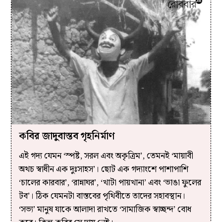
কবির জাদুবাস্তব গৃহনির্মাণ
এই গদ্য যেমন ‘স্পষ্ট, সরল এবং অকৃত্রিম’, তেমনই ‘মায়াবী
অথচ স্বাধীন এক দুঃসাহস’। ছোট এক গদ্যাংশে পাশাপাশি
‘চালের কারবার’, ‘রান্নাঘর’, ‘খাটা পায়খানা’ এবং ‘ভাঙা ফুলের
টব’। ঠিক যেমনটা বাস্তবের পৃথিবীতে তাদের সহাবস্থান।
‘সভ্য’ মানুষ যাকে আলাদা রাখতে ‘সামাজিক স্বাচ্ছন্দ’ বোধ