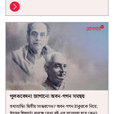
পুলকবেদনা জাগানো অবন-গগন সমন্বয়
তথ্যভ্রান্তি! দ্বিতীয় সংস্করণেও? অবন-গগন ঠাকুরকে নিয়ে,
তাঁদের শিল্পচর্চা প্রসঙ্গে লেখা বই এত ভুলেভরা হবে কেন?