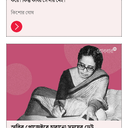
করে। কিন্তু কবির সে দায় নেই।
কিশোর ঘোষ
স্মৃতির প্রোজেক্টরে হারানো সময়ের ঢেউ