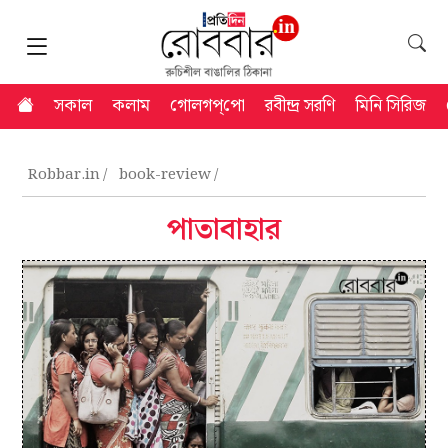
সকাল
কলাম
গোলগপ্‌পো
রবীন্দ্র সরণি
মিনি সিরিজ
Robbar.in
book-review
পাতাবাহার