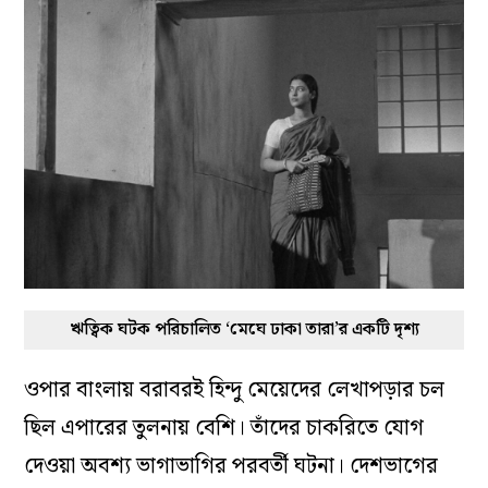
ঋত্বিক ঘটক পরিচালিত ‘মেঘে ঢাকা তারা’র একটি দৃশ্য
ওপার বাংলায় বরাবরই হিন্দু মেয়েদের লেখাপড়ার চল
ছিল এপারের তুলনায় বেশি। তাঁদের চাকরিতে যোগ
দেওয়া অবশ্য ভাগাভাগির পরবর্তী ঘটনা। দেশভাগের