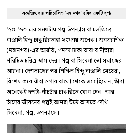
সত্যজিৎ রায় পরিচালিত ‘মহানগর’ ছবির একটি দৃশ্য
’৫০-’৬০-এর সময়টায় গল্প-উপন্যাস বা চলচ্চিত্রে
বাঙালি হিন্দু চাকুরিরতারা সংখ্যায় অনেক। অবতরণিকা
(মহানগর)-এর আরতি, ‘মেঘে ঢাকা তারা’র নীতারা
পরিচিত চরিত্র আমাদের। গল্প বা সিনেমা তো সমাজের
আয়না। দেশভাগের পর শিক্ষিত হিন্দু বাঙালি মেয়েরা,
বিশেষ করে যাঁরা ওপার বাংলা থেকে এসেছিলেন, তাঁরা
অনেকেই দশটা-পাঁচটার চাকরিতে যোগ দেন। আর
তাঁদের জীবনের গল্পই আমরা উঠে আসতে দেখি
সিনেমা, গল্প, উপন্যাসে।