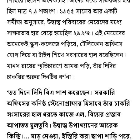
পিছিয়ে ছিলেন অনেকটাই। তাঁদের মধ্যে সাক্ষরতার হার
ছিল মাত্র ৭.৯ শতাংশ। ১৯৫৫ সালের আর একটি
সমীক্ষা অনুসারে, উদ্বাস্তু পরিবারের মেয়েদের মধ্যে
সাক্ষরতার হার বেড়ে হয়েছিল ২৯.২%। এই মেয়েদের
অনেকেই স্কুল-কলেজে পড়িয়ে, টেলিফোন অফিসে
যোগ দিয়ে বা টাইপ শিখে সংসারের হাল ধরেছিলেন।
মানস রায়ের স্মৃতিচারণে আমরা পড়ি, তাঁর দিদির
চাকরির শুরুর দিনটির বর্ণনা।
‘তত দিনে দিদি বিএ পাশ করেছেন। সরকারি
অফিসের কনিষ্ঠ স্টেনোগ্রাফার হিসাবে তাঁর চাকরি
সংসারের হাল ধরতে কাজে এল, বিয়ের প্রস্তাব
আপাতত মুলতুবি। উদ্বাস্তু উপাখ্যানের আরেক
কিস্তি।… মাড় দেওয়া, ইস্তিরি করা ছাপা শাড়ি পরে,