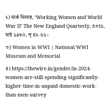
২) মার্ক মিলার, ‘Working Women and World
War II’
The New England Quarterly,
৫৩ঃ১,
মার্চ ১৯৮০, পৃ ৪২-৬১।
৩)
Women in WWI | National WWI
Museum and Memorial
৪) https://thewire.in/gender/in-2024-
women-are-still-spending-significantly-
higher-time-in-unpaid-domestic-work-
than-men-survey