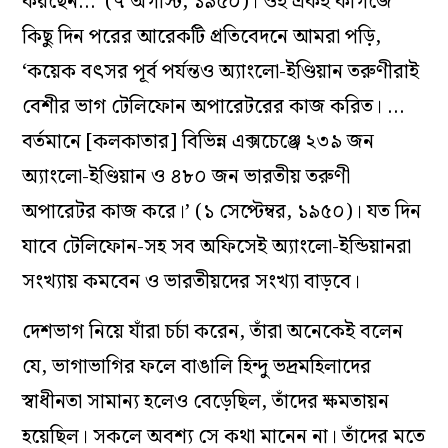
করছেন…’ (৭ অগাস্ট, ১৯৫০)। ওই একই কাগজে
কিছু দিন পরের আরেকটি প্রতিবেদনে আমরা পড়ি,
‘কয়েক বৎসর পূর্ব পর্যন্তও অ্যাংলো-ইণ্ডিয়ান তরুণীরাই
বেশীর ভাগ টেলিফোন অপারেটরের কাজ করিত। …
বর্তমানে [কলকাতার] বিভিন্ন এক্সচেঞ্জে ২৩৯ জন
অ্যাংলো-ইণ্ডিয়ান ও ৪৮০ জন ভারতীয় তরুণী
অপারেটর কাজ করে।’ (১ সেপ্টেম্বর, ১৯৫০)। যত দিন
যাবে টেলিফোন-সহ সব অফিসেই অ্যাংলো-ইন্ডিয়ানরা
সংখ্যায় কমবেন ও ভারতীয়দের সংখ্যা বাড়বে।
দেশভাগ নিয়ে যাঁরা চর্চা করেন, তাঁরা অনেকেই বলেন
যে, ভাগাভাগির ফলে বাঙালি হিন্দু ভদ্রমহিলাদের
স্বাধীনতা সামান্য হলেও বেড়েছিল, তাঁদের ক্ষমতায়ন
হয়েছিল। সকলে অবশ্য সে কথা মানেন না। তাঁদের মতে