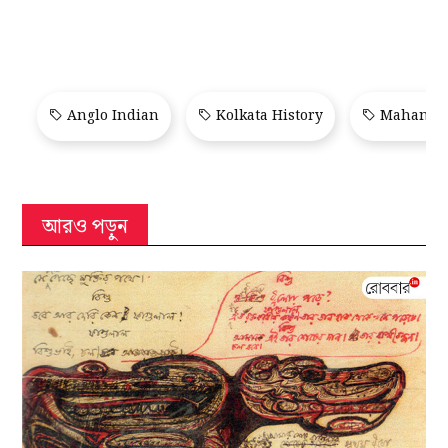
Anglo Indian
Kolkata History
Mahanag
আরও পড়ুন