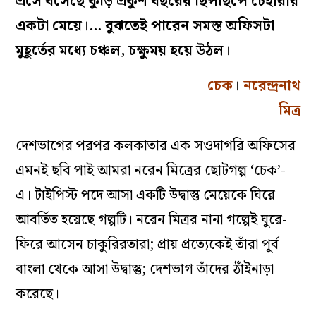
এসে বসেছে কুড়ি একুশ বছরের ছিপছিপে চেহারার
একটা মেয়ে।… বুঝতেই পারেন সমস্ত অফিসটা
মুহূর্তের মধ্যে চঞ্চল, চক্ষুময় হয়ে উঠল।
চেক
।
নরেন্দ্রনাথ
মিত্র
দেশভাগের পরপর কলকাতার এক সওদাগরি অফিসের
এমনই ছবি পাই আমরা নরেন মিত্রের ছোটগল্প ‘চেক’-
এ। টাইপিস্ট পদে আসা একটি উদ্বাস্তু মেয়েকে ঘিরে
আবর্তিত হয়েছে গল্পটি। নরেন মিত্রর নানা গল্পেই ঘুরে-
ফিরে আসেন চাকুরিরতারা; প্রায় প্রত্যেকেই তাঁরা পূর্ব
বাংলা থেকে আসা উদ্বাস্তু; দেশভাগ তাঁদের ঠাঁইনাড়া
করেছে।