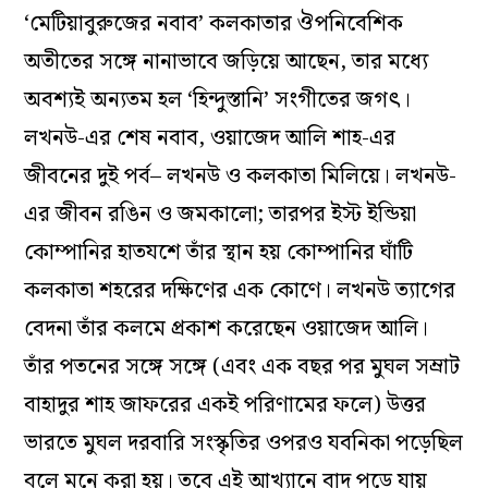
‘মেটিয়াবুরুজের নবাব’ কলকাতার ঔপনিবেশিক
অতীতের সঙ্গে নানাভাবে জড়িয়ে আছেন, তার মধ্যে
অবশ্যই অন্যতম হল ‘হিন্দুস্তানি’ সংগীতের জগৎ।
লখনউ-এর শেষ নবাব, ওয়াজেদ আলি শাহ-এর
জীবনের দুই পর্ব– লখনউ ও কলকাতা মিলিয়ে। লখনউ-
এর জীবন রঙিন ও জমকালো; তারপর ইস্ট ইন্ডিয়া
কোম্পানির হাতযশে তাঁর স্থান হয় কোম্পানির ঘাঁটি
কলকাতা শহরের দক্ষিণের এক কোণে। লখনউ ত্যাগের
বেদনা তাঁর কলমে প্রকাশ করেছেন ওয়াজেদ আলি।
তাঁর পতনের সঙ্গে সঙ্গে (এবং এক বছর পর মুঘল সম্রাট
বাহাদুর শাহ জাফরের একই পরিণামের ফলে) উত্তর
ভারতে মুঘল দরবারি সংস্কৃতির ওপরও যবনিকা পড়েছিল
বলে মনে করা হয়। তবে এই আখ্যানে বাদ পড়ে যায়