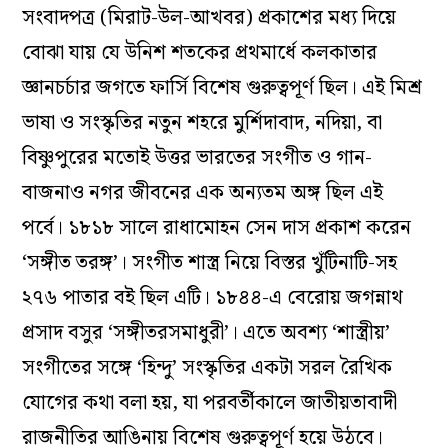
সংবাদপত্র (
মিরাট-উল-আখবর
) প্রকাশের মধ্য দিয়ে
বোঝা যায় যে উনিশ শতকের প্রথমার্ধে কলকাতার
জ্ঞানচর্চার জগতে ফার্সি বিশেষ গুরুত্বপূর্ণ ছিল। এই মিশ্র
ভাষা ও সংস্কৃতির নতুন শহরে মুর্শিদাবাদ, নদিয়া, বা
বিষ্ণুপুরের মতোই উত্তর ভারতের সংগীত ও গান-
বাজনাও নগর জীবনের এক অন্যতম অঙ্গ ছিল এই
পর্বে। ১৮১৮ সালে রাধামোহন সেন দাস প্রকাশ করেন
‘সঙ্গীত তরঙ্গ’। সংগীত শাস্ত্র নিয়ে বিস্তর খুঁটিনাটি-সহ
২৭৬ পাতার বই ছিল এটি। ১৮৪৪-এ বেরোয় জগন্নাথ
প্রসাদ বসুর ‘সঙ্গীতরসমাধুরী’। এতে অবশ্য ‘শাস্ত্রীয়’
সংগীতের সঙ্গে ‘হিন্দু’ সংস্কৃতির একটা সরল রৈখিক
যোগের কথা বলা হয়, যা পরবর্তীকালে জাতীয়তাবাদী
রাজনীতির আঙিনায় বিশেষ গুরুত্বপূর্ণ হয়ে উঠবে।