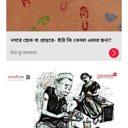
নগরে হোক বা প্রান্তরে– হাঁটা কি কেবল একার জন্য?
হিয়া মুখোপাধ্যায়