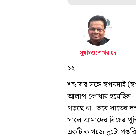
সুধাংশুশেখর দে
২২.
শঙ্খদার সঙ্গে স্বপনদাই 
আলাপ কোথায় হয়েছিল– যাদ
পড়ছে না। তবে সাতের দশকে
সালে আমাদের বিয়ের পুস্ত
একটি কাগজে দুটো পঙক্তি