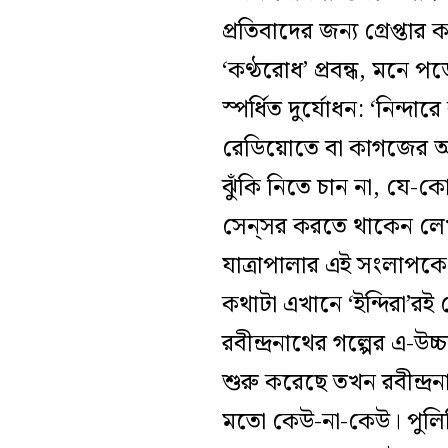
প্রতিবাদের জন্য গ্রেপ্তা
‘কণ্ঠরোধ’ প্রবন্ধ, মনে পড়
স্পর্ধিত দুর্যোধন: ‘নিন্
রেডিয়োতে বা কাগজের অ
ঝুঁকি নিতে চান না, যে
সেন্‌সর করতে থাকেন লেখা।
যাত্রাপালার এই সংলাপকে 
কথাটা এখানে ‘ইন্দিরা’র
রবীন্দ্রনাথের গল্পের এ
শুরু করেছে তখন রবীন্দ্
মতো কেউ-না-কেউ। পুলি