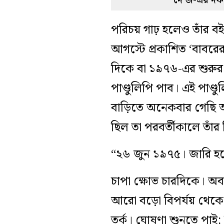
দে’জ-এর দফতরে
পরিচয় গাঢ় হলেও তাঁর 
আগস্টে প্রকাশিত ‘বাবরের
দিকে বা ১৯৭৬-এর শুরুর
পাণ্ডুলিপি পাব। এই পাণ্
বাড়িতে অনেকবার গেছি 
ছিল তা পরবর্তীকালে তাঁ
“২৬ জুন ১৯৭৫। জারি হলো 
চাপা ক্ষোভ চারদিকে। অব
আরো বড়ো বিপর্যয় থেকে দ
তর্ক। ঘোষণা শুনতে পাই: