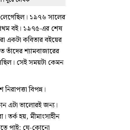
্রী। দূরে লেখক
য় লেগেছিল। ১৯৭৬ সালের
র প্রথম বই। ১৯৭৫-এর শেষ
মরা একটা কবিতার বইয়ের
তে তাঁদের শ্যামবাজারের
লছিল। সেই সময়টা কেমন
নিরাপত্তা বিপন্ন।
চান এটা ভালোরই জন্য।
। তর্ক হয়, মীমাংসাহীন
ুনতে পাই: যে-কোনো