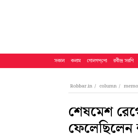
সকাল
কলাম
গোলগপ্‌পো
রবীন্দ্র সরণি
Robbar.in
column
memoi
শেষমেশ রেগ
ফেলেছিলেন 