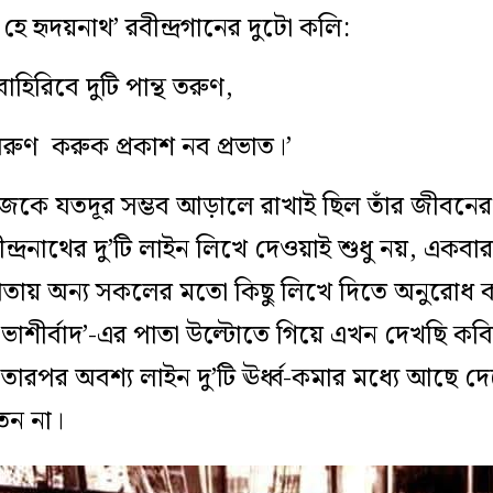
 হৃদয়নাথ’ রবীন্দ্রগানের দুটো কলি:
হিরিবে দুটি পান্থ তরুণ,
ুণ করুক প্রকাশ নব প্রভাত।’
েকে যতদূর সম্ভব আড়ালে রাখাই ছিল তাঁর জীবনের 
্দ্রনাথের দু’টি লাইন লিখে দেওয়াই শুধু নয়, একবা
াতায় অন্য সকলের মতো কিছু লিখে দিতে অনুরোধ ক
ভাশীর্বাদ’-এর পাতা উল্টোতে গিয়ে এখন দেখছি কবিত
ারপর অবশ্য লাইন দু’টি ঊর্ধ্ব-কমার মধ্যে আছে দেখে
েন না।