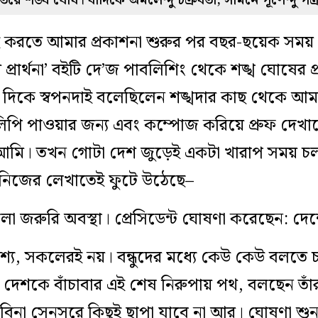
 শঙ্ঘ ঘোষ। বাঁদিকে অমলেন্দু চক্রবর্তী, সামনে পূর্ণেন্দু পত
বই করতে আমার প্রকাশনা শুরুর পর বছর-ছয়েক সম
 প্রার্থনা’ বইটি দে’জ পাবলিশিং থেকে শঙ্খ ঘোষে
 দিকে স্বপনদাই বলেছিলেন শঙ্খদার কাছ থেকে আ
ডুলিপি পাওয়ার জন্য এবং কম্পোজ করিয়ে প্রুফ দেখা
আমি। তখন গোটা দেশ জুড়েই একটা খারাপ সময় চ
র নিজের লেখাতেই ফুটে উঠেছে–
জরুরি অবস্থা। প্রেসিডেন্ট ঘোষণা করেছেন: দেশে 
শ্য, সকলেরই নয়। বন্ধুদের মধ্যে কেউ কেউ বলতে 
েশকে বাঁচাবার এই শেষ নিরুপায় পথ, বলছেন তাঁরা
 বিনা সেন্‌সরে কিছুই ছাপা যাবে না আর। ঘোষণা শ