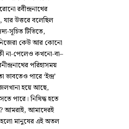
ুরোনো রবীন্দ্রনাথের
াণী, যার উত্তরে বলেছিল
সদ্য-সূচিত টিভিতে,
, নিজেরা কেউ আর কোনো
-কী না-পেলেও কখনো-বা–
বনীন্দ্রনাথের পরিহাসময়
 ভাবতেও পারে ‘ইন্দ্র’
 জেলখানা হয়ে আছে,
সতে পারে। নিষিদ্ধ হতে
ষেধ? আমরাই, আমাদেরই
 হলো মানুষের এই অতল