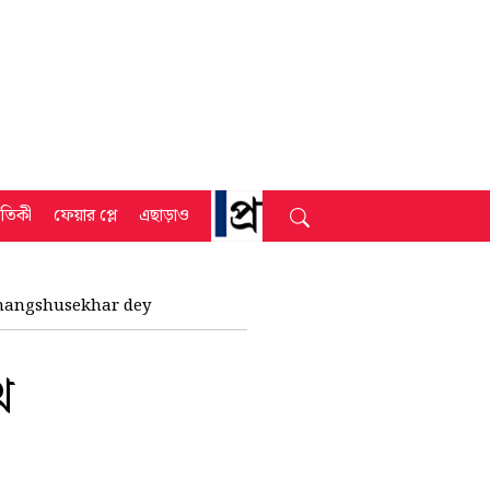
্রতিকী
ফেয়ার প্লে
এছাড়াও
udhangshusekhar dey
ে