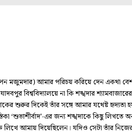
(স্বপন মজুমদার) আমার পরিচয় করিয়ে দেন একথা বেশ 
বপুর বিশ্ববিদ্যালয়ে না কি শঙ্খদার শ্যামবাজারে
র শুরুর দিকেই তাঁর সঙ্গে আমার যথেষ্ট হৃদ্যতা হ
িকা ‘শুভাশীর্বাদ’-এর জন্য শঙ্খদাকে কিছু লিখতে 
 লিখে আমায় দিয়েছিলেন। যদিও সেটা তাঁর নিজের 