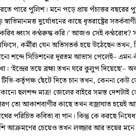
র করতে পারে পুলিশ। মনে পড়ে প্রায় পঁচাত্তর বছরের প
ে স্বাভিমানমত্ত দুর্যোধনের কাছে ধৃতরাষ্ট্রের সতর্কব
দারে করিব ধ্বংস কণ্ঠরুদ্ধ করি।’ আজও সেই কণ্ঠরোধ? 
ফিসে, কর্মীরা যেন অতিসতর্ক হয়ে উঠেছেন তখন
-কোনো শব্দে সিডিশনের দূরতম আভাস পেলেই– এমন
 ‘ইন্দ্রের ভয়ে ব্রহ্মা তখন ঘরে কুলুপ দিয়েছে’– অ
টিভি-কর্তৃপক্ষ ছেঁটে দিতে চান তখন, কেননা কেউ তো
ই কোনো ছলশব্দ মাত্র! জেলের বাইরে সমস্ত দেশটাই
-উচ্চারণ তো আকাশবাণীর কাছে তখন বজ্রাঘাত হয়েই আ
রনাথের পরিচিত কবিতা বা গান। কিন্তু কে করছে নি
শি আক্রমণের চেয়েও তখন লজ্জার আর ভয়ের মনে