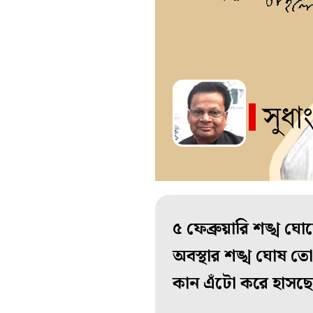
৫ ফেব্রুয়ারি শঙ্খ ঘ
অবস্থার শঙ্খ ঘোষ ত
কান এঁটো করে হাসছেন