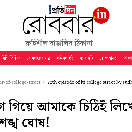
মিনি সিরিজ
রোববারের গল্প
লাইমলাইট
মুখোমুখি
রোজনামচা
সাম্প
r-of-college-street
22th episode of iti college street by s
ে গিয়ে আমাকে চিঠিই লিখ
শঙ্খ ঘোষ!