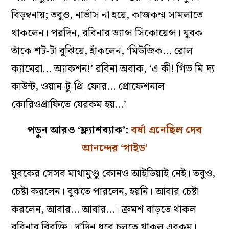
বিড়ম্বনায়; তবুও, নার্ভাস না হয়ে, কাজকম্ম সামলাতে
থাকলেন। পরদিন, রবিনার ড্যান্স সিকোয়েন্স। যুবক
তাঁকে শট-টা বুঝিয়ে, হাঁকলেন, ‘মিউজিক… রোল
ক্যামেরা… অ্যাকশন!’ রবিনা অবাক, ‘এ কী! গিভ মি দ্য
কাউন্ট, ওয়ান-টু-থ্রি-ফোর… প্রোফেশনাল
কোরিওগ্রাফিতে যেরকম হয়…’
পড়ুন আরও ‘ফ্ল‌্যাশব‌্যাক’:
বর্ষা এনেছিল দেব
আনন্দের ‘গাইড’
যুবকের সেসব মাথামুণ্ডু কোনও আইডিয়াই নেই। তবুও,
চেষ্টা করলেন। বুঝতে পারলেন, হয়নি। আবার চেষ্টা
করলেন, আবার… আবার…। ক্রমশ বাড়তে থাকল
রবিনার বিরক্তি। দু’দিন ধরে চলতে থাকল এরকম।