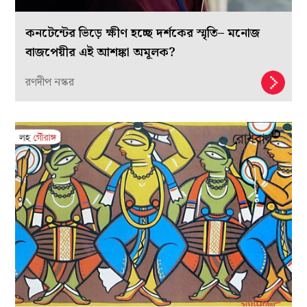
কনটেন্টের ভিড়ে ক্ষীণ হচ্ছে দর্শকের স্মৃতি– মনোজ
বাজপেয়ীর এই আশঙ্কা অমূলক?
রণদীপ নস্কর