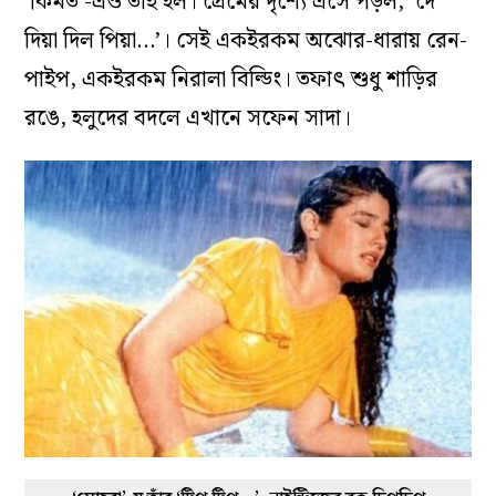
‘কিমত’-এও তাই হল। প্রেমের দৃশ্যে এসে পড়ল, ‘দে
দিয়া দিল পিয়া…’। সেই একইরকম অঝোর-ধারায় রেন-
পাইপ, একইরকম নিরালা বিল্ডিং। তফাৎ শুধু শাড়ির
রঙে, হলুদের বদলে এখানে সফেন সাদা।