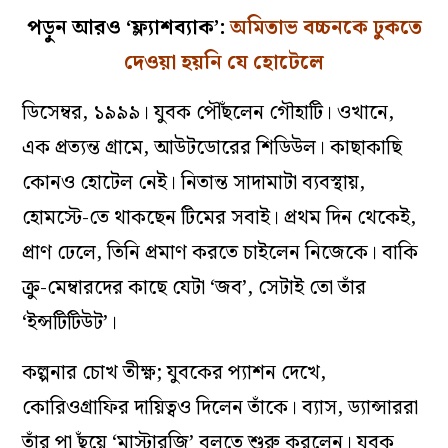
পড়ুন আরও ‘ফ্ল‌্যাশব‌্যাক’:
অমিতাভ বচ্চনকে ঢুকতে
দেওয়া হয়নি যে হোটেলে
ডিসেম্বর, ১৯৯৯। যুবক পৌঁছলেন গৌহাটি। ওখানে,
এক প্রত্যন্ত গ্রামে, আউটডোরের শিডিউল। কাছাকাছি
কোনও হোটেল নেই। নিতান্ত সাদামাটা ব্যবস্থায়,
হোমস্টে-তে থাকছেন টিমের সবাই। প্রথম দিন থেকেই,
প্রাণ ঢেলে, তিনি প্রমাণ করতে চাইলেন নিজেকে। বাকি
ক্রু-মেম্বারদের কাছে যেটা ‘জব’, সেটাই তো তাঁর
‘ইন্সটিটিউট’।
কল্পনার চোখ তীক্ষ্ণ; যুবকের প্যাশন দেখে,
কোরিওগ্রাফির দায়িত্বও দিলেন তাঁকে। ব্যাস, ড্যান্সাররা
তাঁর পা ছুঁয়ে ‘মাস্টারজি’ বলতে শুরু করলেন। যুবক