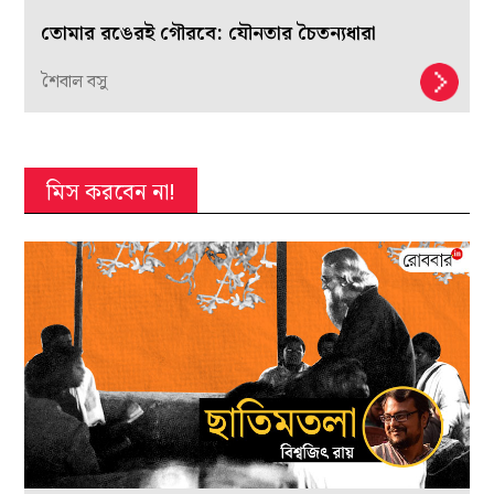
তোমার রঙেরই গৌরবে: যৌনতার চৈতন্যধারা
শৈবাল বসু
মিস করবেন না!