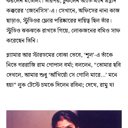
করলেন মডেলিং। তারপর, ঢুকলেন অ্যাড-ম্যান প্রহ্লাদ
কক্করের ‘জেনেসিস’-এ। সেখানে, অফিসের নানা কাজ
ছাড়াও, স্টুডিওর ফ্লোর পরিষ্কারের দায়িত্ব ছিল তাঁর।
স্টুডিও ঝকঝকে রাখতে গিয়ে, লোকজনের বমিও সাফ
করেছেন তিনি।
গ্ল্যামার আর স্টারডমের বোঝা ভেবে, ‘শূল’-এ তাঁকে
নিতে গররাজি রাম গোপাল বর্মা; বললেন, “তোমার ছবি
দেখলে, আমার শুধু ‘আঁখিয়োঁ সে গোলি মারে…’ মনে
হয়!” লুক টেস্টে চমকে দিলেন রবিনা; দেখে, রামু থ!