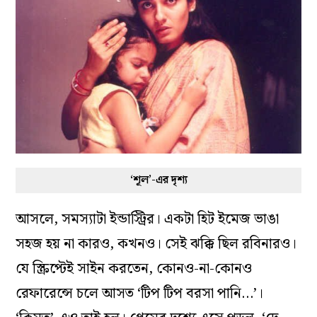
‘শূল’-এর দৃশ্য
আসলে, সমস্যাটা ইন্ডাস্ট্রির। একটা হিট ইমেজ ভাঙা
সহজ হয় না কারও, কখনও। সেই ঝক্কি ছিল রবিনারও।
যে স্ক্রিপ্টেই সাইন করতেন, কোনও-না-কোনও
রেফারেন্সে চলে আসত ‘টিপ টিপ বরসা পানি…’।