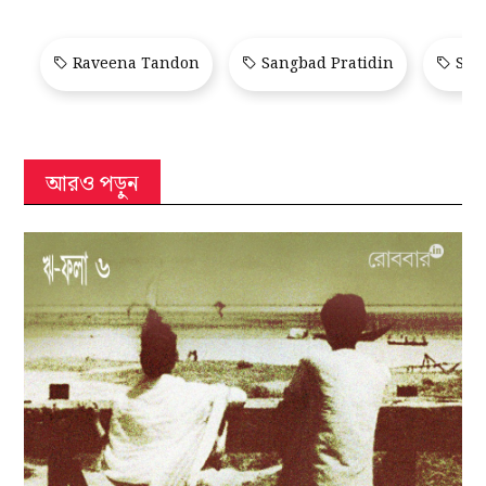
Raveena Tandon
Sangbad Pratidin
Sang
আরও পড়ুন