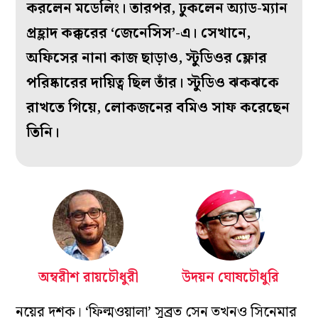
করলেন মডেলিং। তারপর, ঢুকলেন অ্যাড-ম্যান
প্রহ্লাদ কক্করের ‘জেনেসিস’-এ। সেখানে,
অফিসের নানা কাজ ছাড়াও, স্টুডিওর ফ্লোর
পরিষ্কারের দায়িত্ব ছিল তাঁর। স্টুডিও ঝকঝকে
রাখতে গিয়ে, লোকজনের বমিও সাফ করেছেন
তিনি।
অম্বরীশ রায়চৌধুরী
উদয়ন ঘোষচৌধুরি
নয়ের দশক। ‘ফিল্মওয়ালা’ সুব্রত সেন তখনও সিনেমার