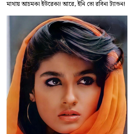
মাথায় আচমকা ইউরেকা! আরে, ইনি তো রবিনা ট্যান্ডন!