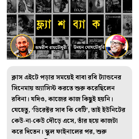
ক্লাস এইটে পড়ার সময়েই বাবা রবি ট্যান্ডনের
সিনেমায় অ্যাসিস্ট করতে শুরু করেছিলেন
রবিনা। যদিও, কাজের কাজ কিছুই হয়নি।
যেহেতু, ‘ডিরেক্টর সাব কি বেটি’, তাই ইউনিটের
কেউ-না-কেউ দৌড়ে এসে, তাঁর হয়ে কাজটা
করে দিতেন। স্কুল ফাইনালের পর, শুরু