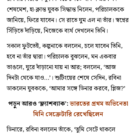
শেষমেশ, হা-ক্লান্ত যুবক সিদ্ধান্ত নিলেন, পরিচালককে
জানিয়ে, ফিরে যাবেন। সে রাতে ঘুম এল না তাঁর। স্বপ্নের
সিঁড়িতে দাঁড়িয়ে, নিজেকে ব্যর্থ দেখলেন তিনি।
সকাল ফুটতেই, কল্পনাকে বললেন, চলে যাবেন তিনি,
হবে না তাঁর দ্বারা। পরিচালক বুঝলেন, মন একবার
ভাঙলে, ঘুরে দাঁড়ানো যায় না আর; বললেন, ‘আজ
দিনটা থেকে যাও…’। শুটিংয়ের শেষে সেদিন, রবিনা
ডাকলেন যুবককে, ‘আমার সঙ্গে ডিনার করবে, প্লিজ?’
পড়ুন আরও ‘ফ্ল‌্যাশব‌্যাক’:
ভারতের প্রথম অভিনেতা
যিনি সেক্রেটারি রেখেছিলেন
ডিনারে, রবিনা বললেন তাঁকে, ‘তুমি সেটে থাকলে