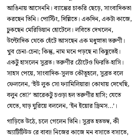
আঙিনায় আসেননি। ব্যাঙ্কের চাকরি ছেড়ে, সাংবাদিকতা
করছেন তিনি। পোস্টিং, দিল্লিতে। একদিন, একটা কাজে,
ঢুকছেন মেরিডিয়ান হোটেলে। লবিতে দেখলেন,
উল্টোদিক থেকে হেঁটে আসছেন এক মধুস্নাতা তরুণী।
খুব চেনা-চেনা; কিন্তু, নাম মনে পড়ছে না কিছুতেই।
একটু হাসলেন সুব্রত। তরুণীর ঠোঁটেও ফিরতি-হাসি।
সাহস পেয়ে, সাংবাদিক-সুলভ কৌতূহলে, সুব্রত বলে
ফেললেন, ‘ইউ লুক সো ফ্যামিলিয়ার! কোথায় দেখেছি,
বলুন তো?’ আরেকটু চওড়া হল তরুণীর হাসি; যেতে
যেতে, ঘাড় ঘুরিয়ে বললেন, ‘ইন ইয়োর ড্রিমস…’।
গাড়িতে উঠে, চলে গেলেন তিনি। সুব্রত হতভম্ব, কী
অ্যাটিটিউড রে বাবা! নিজের কাজে মন বসাতে বসাতে,