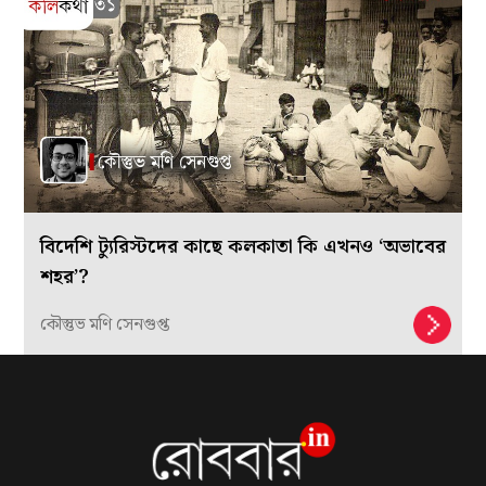
বিদেশি ট্যুরিস্টদের কাছে কলকাতা কি এখনও ‘অভাবের
শহর’?
কৌস্তুভ মণি সেনগুপ্ত