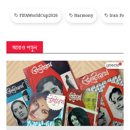
FIFAWorldCup2026
Harmony
Iran Foot
আরও পড়ুন