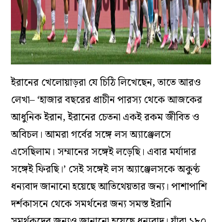
ইরানের খেলোয়াড়রা যে চিঠি ‌লিখেছেন, তাতে আরও
লেখা– ‘হাজার বছরের প্রাচীন পারস্য থেকে আজকের
আধুনিক ইরান, ইরানের চেত‌না একই রকম জীবিত ও
অবিচল। আমরা গর্বের সঙ্গে লস অ্যাঞ্জেলসে
এসেছিলাম। সম্মানের সঙ্গেই লড়েছি। এবার মর্যাদার
সঙ্গেই ফিরছি।’ সেই সঙ্গেই লস অ্যাঞ্জেলসকে অকুণ্ঠ
ধন্যবাদ জানানো হয়েছে আতিথেয়তার জন্য। পাশাপাশি
দর্শকাসনে থেকে সমর্থনের জন্য সমস্ত ইরানি
সমর্থকদের জন্যও জানানো হয়েছে ধন্যবাদ। যাঁরা ১৮০