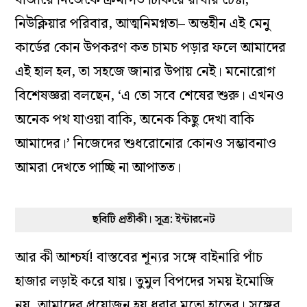
বাজারে নিজেকে ক্রমাগত টিকিয়ে রাখার চেষ্টা,
নিউক্লিয়ার পরিবার, আত্মনিমগ্নতা– অন্তহীন এই মেনু
কার্ডের কোন উপকরণ কত চামচ পড়ার ফলে আমাদের
এই হাল হল, তা সহজে জানার উপায় নেই। মনোরোগ
বিশেষজ্ঞরা বলছেন, ‘এ তো সবে শেষের শুরু। এখনও
অনেক পথ যাওয়া বাকি, অনেক কিছু দেখা বাকি
আমাদের।’ নিজেদের শুধরোনোর কোনও সম্ভাবনাও
আমরা দেখতে পাচ্ছি না আপাতত।
ছবিটি প্রতীকী। সূত্র: ইন্টারনেট
আর কী আশ্চর্য! বাস্তবের শূন্যর সঙ্গে বাইনারি পাঁচ
হাজার লড়াই করে যায়। তুমুল বিপদের সময় ইমোজি
নয়, আমাদের প্রয়োজন হয় ধরার মতো হাতের। সঙ্গের