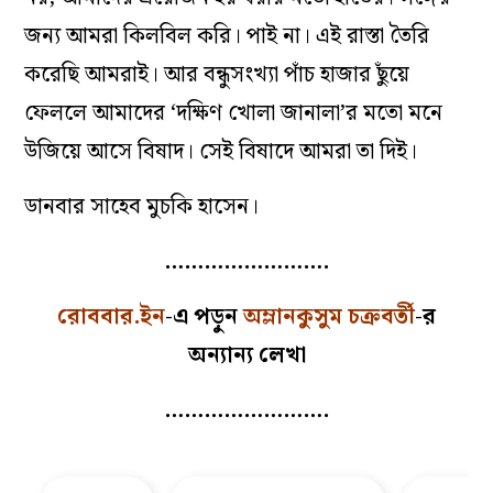
জন্য আমরা কিলবিল করি। পাই না। এই রাস্তা তৈরি
করেছি আমরাই। আর বন্ধুসংখ্যা পাঁচ হাজার ছুঁয়ে
ফেললে আমাদের ‘দক্ষিণ খোলা জানালা’র মতো মনে
উজিয়ে আসে বিষাদ। সেই বিষাদে আমরা তা দিই।
ডানবার সাহেব মুচকি হাসেন।
…………………….
রোববার.ইন
-এ পড়ুন
অম্লানকুসুম চক্রবর্তী
-র
অন্যান্য লেখা
…………………….