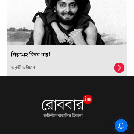
পিতৃস্নেহ বিষম বস্তু!
তনুশ্রী ভট্টাচার্য