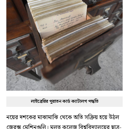
লাইব্রেরির পুরাতন কার্ড ক্যাটালগ পদ্ধতি
নয়ের দশকের মাঝামাঝি থেকে অতি সক্রিয় হয়ে উঠল
জেরক্স মেশিনগুলি। মূলত কলেজ বিশ্ববিদ্যালয়ের ছাত্র-