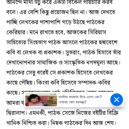
আনন্দে মাথা উঁচু করে একটা বিকেল পায়চারি করব
বলে। এর বেশি কিছু প্রয়োজন ছিল না। আজ দেখতে
পাচ্ছি লেখকের পাশাপাশি গড়ে উঠছে পাঠকের
কেরিয়ার। মনে রাখতে হবে, আজকের সিরিয়াস
সাহিত্যের সিংহভাগ পাঠক আসলে পাঠকের ছদ্মবেশে
কবি বা লেখক বা প্রকাশক। সুতরাং, পাঠক হিসাবে তাঁর
দেখানোপনার সামাজিক ও সাংস্কৃতিক নগদমূল্য আছে।
পাঠকের সেতু ধরেই সে প্রকাশক হিসেবে লেখকের
কাছে পৌঁছয়। কিংবা কবি হিসেবে সম্পাদক-কবির
কাছে। সমাজমাধ্যমে পাঠ প্রতিক্রিয়ার নামে আসলে
তসলিমা কলকাতা ফিরে এলেন কেন?
আমরা যা দেখি তা এক উচ্ছ্বসিত স্তাবকতা। উচ্চকিত
নেপথ্যে কোন ষড়যন্ত্র?
দ্বিরালাপ। এমনকী, পাঠক সেজে নিজের বইটির বিক্রি
খানিক নিশ্চিত করা। নিছক পাঠকের দিন আজ শেষ।