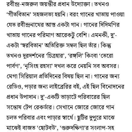
রবীন্দ্র-নজরুল জয়ন্তীর প্রধান উদ্যোক্তা। তখনও
‘গীতবিতান’ সহজলভ্য হয়নি। বরং গানের খাতায় পাওয়া
যেত রবীন্দ্রনাথের আস্ত একটা গান। গানের দিদিমণির
খাতায় গানের পরিমাণ আরেকটু বেশি। এমনকী, দু’-
একটা ‘স্বরবিতান’ অতিরিক্ত সম্বল ছিল তাঁর। কিন্তু
তখনও দূরদর্শনের ‘চিত্রহার’, ‘রঙ্গলি’ কিংবা ‘তেরো
পার্বণ’, ‘নৃসিংহ রহস্য’ দখল করে নেয়নি সব অবসর।
মেগা সিরিয়াল প্রতিদিনের বিষয় ছিল না। গানের জন্য
রেডিও, পড়ার জন্য লাইব্রেরির বই, এই ছিল বিনোদনের
প্রধান উপাদান। দু’-একটি ভাড়াটে পরিবারের ছিল
সন্তোষ টেপ রেকর্ডার। সেখানে জোরে জোরে গান
চলত পরিবার এবং পাড়ার স্বার্থে। ছুটির দুপুরে মাঝে
মাঝেই বাজত ‘ছোটবউ’, ‘গুরুদক্ষিণা’র সংলাপ-সহ