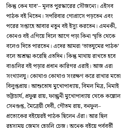
কিন্তু কেন যাব’– মূলত পুরস্কারের সৌজন্যে। এইসব
পাঠক বই নিতেন। সপরিবার গোগ্রাসে পড়তেন এবং
পরের সপ্তাহে আবার নতুন বই ইস্যু করতেন। এমনকী,
কোনও বই এগিয়ে দিলে আগে পড়া কিনা স্মৃতি থেকে
বলেও দিতে পারতেন। এদের আমরা ‘ভাতঘুমের পাঠক’
বলে অশ্রদ্ধা করেছি এতদিন। কিন্তু মাথায় রাখতে হবে
বাঙালির বই পড়ার প্রধান কারিগর এরাই। আজ এরা
সংখ্যালঘু। কোথাও কোথাও সংরক্ষণ করে রাখার মতো
বিলুপ্তপ্রায়। আশুতোষ মুখোপাধ্যায়, বিমল মিত্র, নিমাই
ভট্টাচার্য, প্রফুল্ল রায়, ফাল্গুনী মুখোপাধ্যায় থেকে কল্লোল
সেনগুপ্ত, মৈত্রেয়ী দেবী, গৌতম রায়, বনফুল–
প্রত্যেকের বইয়েরই পাঠক ছিলেন এঁরা। আর ছিল
রহস্যময় জেমস হেডলি চেজ। অনেক বইয়ে পূর্ববর্তী