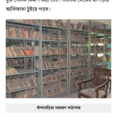
বুক সেলফ নির্মাণ করা যেত। সবদিক থেকেই না-পড়ার
আভিজাত্য চুঁইয়ে পড়ত।
বাঁশবেড়িয়া সাধারণ পাঠাগার