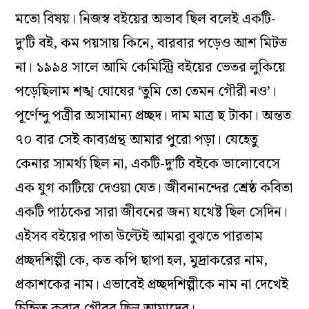
মতো বিষয়। নিজস্ব বইয়ের অভাব ছিল বলেই একটি-
দু’টি বই, কম পয়সায় কিনে, বারবার পড়েও আশ মিটত
না। ১৯৯৪ সালে আমি কেমিস্ট্রি বইয়ের ভেতর লুকিয়ে
পড়েছিলাম শঙ্খ ঘোষের ‘তুমি তো তেমন গৌরী নও’।
পূর্ণেন্দু পত্রীর অসামান্য প্রচ্ছদ। দাম মাত্র ছ টাকা। অন্তত
৭০ বার সেই কাব্যগ্রন্থ আমার পুরো পড়া। যেহেতু
কেনার সামর্থ্য ছিল না, একটি-দু’টি বইকে ভালোবেসে
এক যুগ কাটিয়ে দেওয়া যেত। জীবনানন্দের শ্রেষ্ঠ কবিতা
একটি পাঠকের সারা জীবনের জন্য যথেষ্ট ছিল সেদিন।
এইসব বইয়ের পাতা উল্টেই আমরা বুঝতে পারতাম
প্রচ্ছদশিল্পী কে, কত কপি ছাপা হল, মুদ্রাকরের নাম,
প্রকাশকের নাম। এভাবেই প্রচ্ছদশিল্পীকে নাম না দেখেই
চিহ্নিত করার গৌরব ছিল আমাদের।