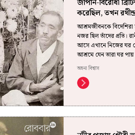
জাপান-বিরোধী ব্রি
করেছিল, তখন রথীন্
আশ্রমজীবনকে বিদেশিরা 
নজর ছিল তাঁদের প্রতি। রা
আসে এখানে নিজের ঘর ছে
আশ্রমে যেন তারা ঘর পায়
অহনা বিশ্বাস