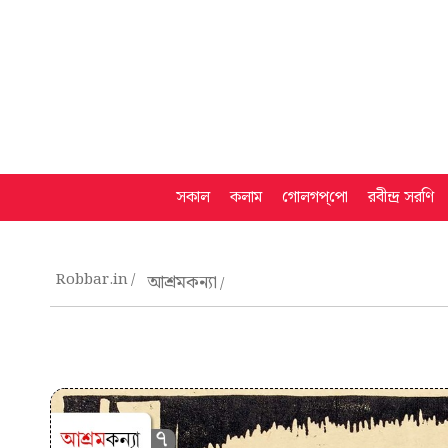
সকাল
কলাম
গোলগপ্‌পো
রবীন্দ্র সরণি
Robbar.in
আশ্রমকন্যা