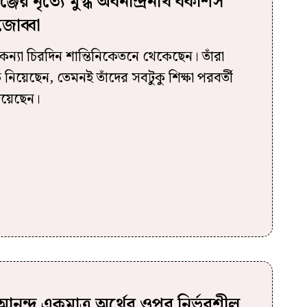
ের নৃত্যে মুগ্ধ অবনীন্দ্রনাথ বকশিস
জোব্বা
কন্যা চিরদিন শান্তিনিকেতনে থেকেছেন। তাঁরা
িয়েছেন, তেমনই তাঁদের সবটুকু শিক্ষা পরবর্তী
িয়েছেন।
ং আনন্দ একমাত্র অর্থের ওপর নির্ভরশীল