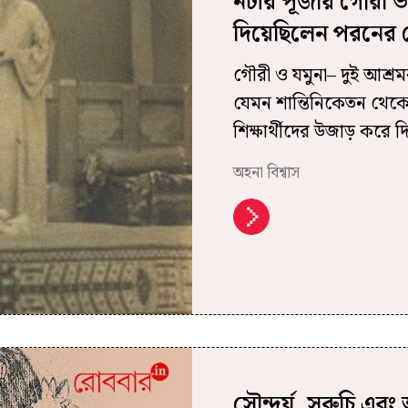
নটীর পূজায় গৌরী ভঞ্জ
দিয়েছিলেন পরনের 
গৌরী ও যমুনা– দুই আশ্রম
যেমন শান্তিনিকেতন থেকে ন
শিক্ষার্থীদের উজাড় করে দ
অহনা বিশ্বাস
সৌন্দর্য, সুরুচি এব