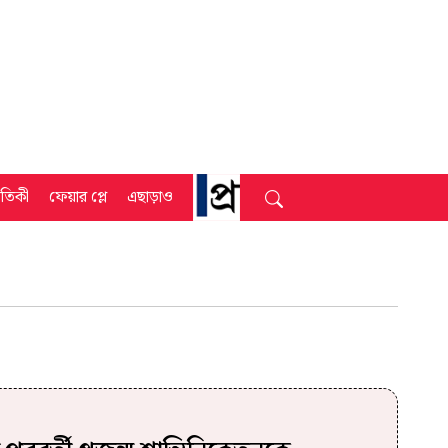
্রতিকী
ফেয়ার প্লে
এছাড়াও