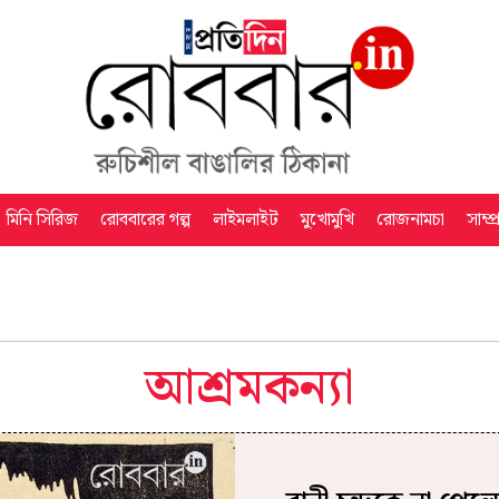
মিনি সিরিজ
রোববারের গল্প
লাইমলাইট
মুখোমুখি
রোজনামচা
সাম্প
আশ্রমকন্যা