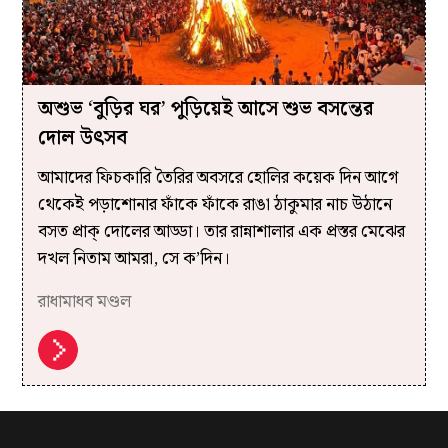
অশুভ ‘বুড়ির ঘর’ পুড়িয়েই আসে শুভ বসন্তের
দোল উৎসব
আমাদের ফিচকারি তৈরির অবসরে হোলির কয়েক দিন আগে
থেকেই পড়াশোনার ফাঁকে ফাঁকে রাঙা ঠাকুমার নাচ উঠানে
বসত প্রাক্ দোলের আড্ডা। তার রান্নাশালার এক প্রস্তর মেঝের
দখল নিতাম আমরা, সে ক’দিন।
রাধামাধব মণ্ডল