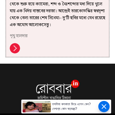
থেকে শুরু হয়ে ক্যামেরা, শব্দ ও নৈঃশব্দ্যের মধ্য দিয়ে খুলে
যায় এক নির্দয় বাস্তবের দরজা। আন্দ্রেই তারকোভস্কির স্বপ্নদৃশ্য
থেকে বেলা তারের শেষ সিনেমা– দু’টি ছবির মধ্যে যেন রয়েছে
এক অমোঘ আলোকসেতু।
পৃথু হালদার
তসলিমা কলকাতা ফিরে এলেন কেন?
নেপথ্যে কোন ষড়যন্ত্র?