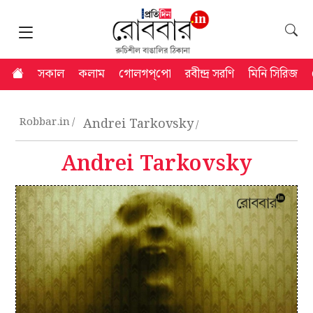
সকাল
কলাম
গোলগপ্‌পো
রবীন্দ্র সরণি
মিনি সিরিজ
Robbar.in
Andrei Tarkovsky
Andrei Tarkovsky