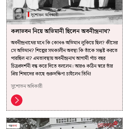
কলাভবন নিয়ে অভিমানী ছিলেন অবনীন্দ্রনাথ?
অবনীন্দ্রনাথের মনে কি কোনও অভিমান লুকিয়ে ছিল? কীসের
সে অভিমান? শিল্পের সমকালীন অবস্থা কি তাঁকে সন্তুষ্ট করতে
পারছিল না? এমতাবস্থায় অবনীন্দ্রনাথ আগামী পাঁচ বছর
চিত্রপ্রদর্শনী বন্ধ করে দিতে বললেন। আরও কঠিন স্বরে তাঁর
প্রিয় শিষ্যদের কাছে গুরুদক্ষিণা চাইলেন তিনি!
সুশোভন অধিকারী