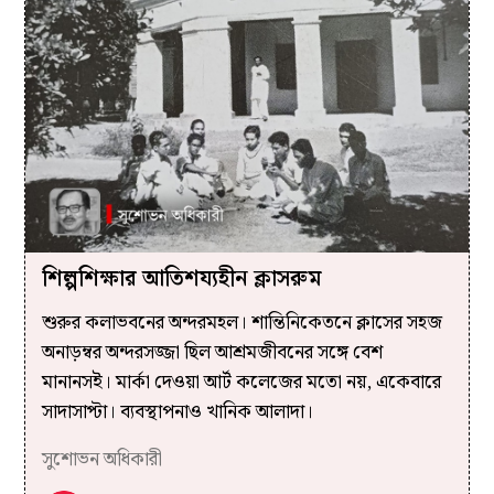
শিল্পশিক্ষার আতিশয্যহীন ক্লাসরুম
শুরুর কলাভবনের অন্দরমহল। শান্তিনিকেতনে ক্লাসের সহজ
অনাড়ম্বর অন্দরসজ্জা ছিল আশ্রমজীবনের সঙ্গে বেশ
মানানসই। মার্কা দেওয়া আর্ট কলেজের মতো নয়, একেবারে
সাদাসাপ্টা। ব্যবস্থাপনাও খানিক আলাদা।
সুশোভন অধিকারী