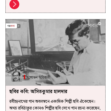
ছবির কবি: অসিতকুমার হালদার
রবীন্দ্রনাথের গান অবলম্বনে একাধিক শিল্পী ছবি এঁকেছেন।
অথচ রবিঠাকুর কোনও শিল্পীর ছবি দেখে গান রচনা করেছেন,