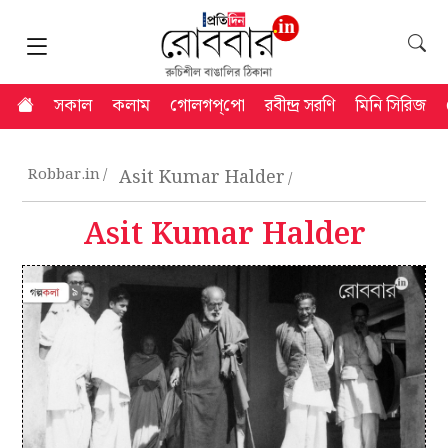
সকাল
কলাম
গোলগপ্‌পো
রবীন্দ্র সরণি
মিনি সিরিজ
Robbar.in
Asit Kumar Halder
Asit Kumar Halder