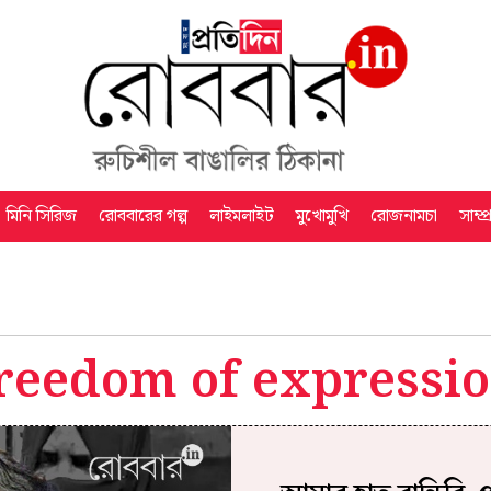
মিনি সিরিজ
রোববারের গল্প
লাইমলাইট
মুখোমুখি
রোজনামচা
সাম্প
reedom of expressi