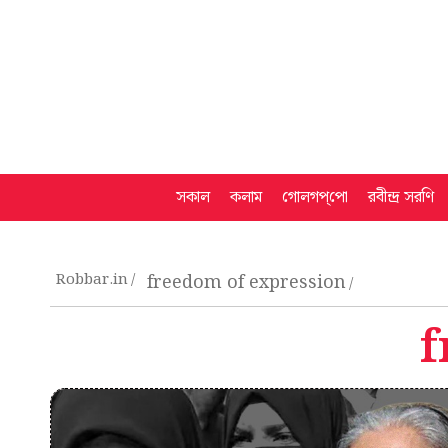
সকাল
কলাম
গোলগপ্‌পো
রবীন্দ্র সরণি
Robbar.in
freedom of expression
f