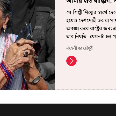
আমার হাত বান্ধিবি, প
যে-শিল্পী শিল্পের স্বার্থে
হয়েও দেশদ্রোহী তকমা পায়; স
অবজ্ঞা করে রাষ্ট্রের জন্য প
তার নিয়তি। যেমনটা হল গত
প্রহেলী ধর চৌধুরী