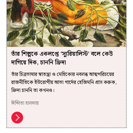
তাঁর শিল্পকে একলপ্তে ‘স্যুরিয়ালিস্ট’ বলে কেউ
দাগিয়ে দিক, চাননি ফ্রিদা
তাঁর চিত্রভাষার স্বাতন্ত্র্য ও মেহিকোর নবলব্ধ আত্মপরিচয়ের
রাজনীতিকে ইউরোপীয় আভা গার্দের হেজিমনি গ্রাস করুক,
ফ্রিদা চাননি তা কখনও।
ঈপ্সিতা হালদার