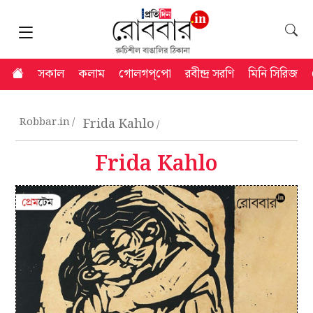
সকাল
কলাম
গোলগপ্‌পো
রবীন্দ্র সরণি
মিনি সিরিজ
Robbar.in
Frida Kahlo
Frida Kahlo