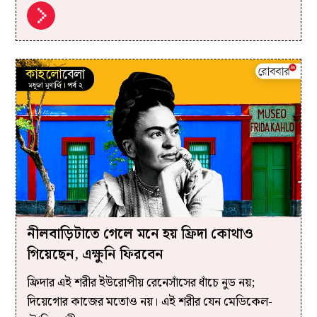
নীলবাড়িটাতে গেলে মনে হয় ফ্রিদা কোথাও
গিয়েছেন, এক্ষুনি ফিরবেন
ফ্রিদার এই শরীর ইউরোপীয় রেনেসাঁসের ধাঁচে নুড নয়;
দিয়েগোর কাজের মতোও নয়। এই শরীর যেন মেডিকেল-