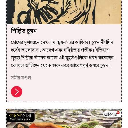
শিল্পিত চুম্বন
প্রেমের দৃশ্যায়নে দেখলাম ‘চুম্বন’-এর আধিক্য। চুম্বন দীর্ঘদিন
ধরেই ভালোবাসা, আবেগ এবং ঘনিষ্ঠতার প্রতীক। ইতিহাস
জুড়ে শিল্পীরা তাঁদের কাজে এই মুহূর্তগুলিকে ধারণ করেছেন।
কোমল আলিঙ্গন থেকে শুরু করে আবেগপূর্ণ অধরে চুম্বন।
সমীর মণ্ডল