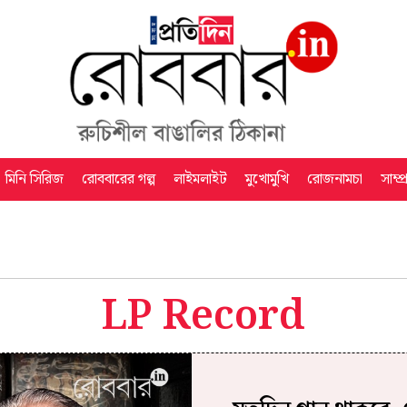
মিনি সিরিজ
রোববারের গল্প
লাইমলাইট
মুখোমুখি
রোজনামচা
সাম্প
LP Record