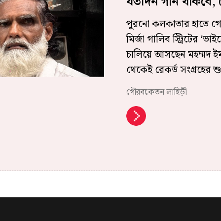
যতদিন গান থাকবে, র
পুরনো কলকাতার হাতে গো
মির্জা গালিব স্ট্রিটের ‘
চালিয়ে আসছেন মহম্মদ ই
থেকেই রেকর্ড সংগ্রহের 
গৌরবকেতন লাহিড়ী