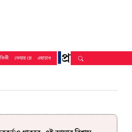
্রতিকী
ফেয়ার প্লে
এছাড়াও