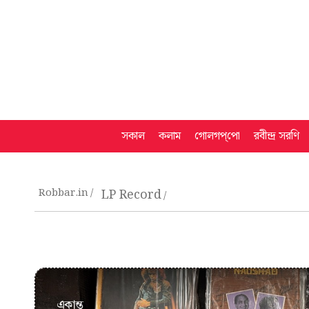
সকাল
কলাম
গোলগপ্‌পো
রবীন্দ্র সরণি
Robbar.in
LP Record