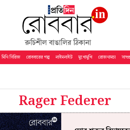
মিনি সিরিজ
রোববারের গল্প
লাইমলাইট
মুখোমুখি
রোজনামচা
সাম্প
Rager Federer