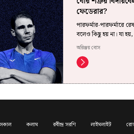
ঘোর শত্রুর বিদায়
ফেডেরার?
পারফর্মার-পারফর্মারে রেষার
বলেও কিছু হয় না। যা হয়, থা
অরিঞ্জয় বোস
সকাল
কলাম
রবীন্দ্র সরণি
লাইমলাইট
রো