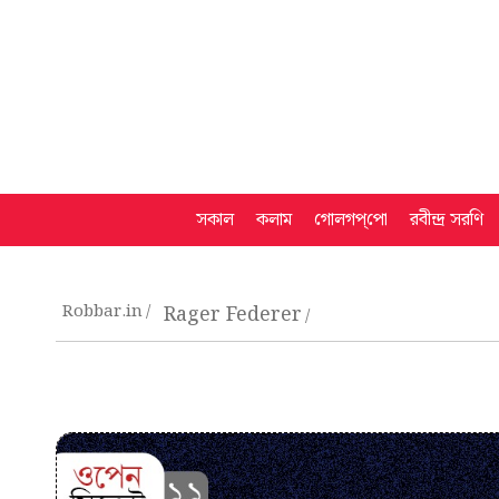
সকাল
কলাম
গোলগপ্‌পো
রবীন্দ্র সরণি
Robbar.in
Rager Federer