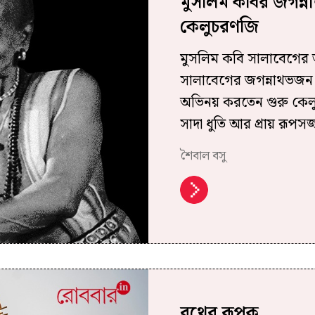
মুসলিম কবির জগন্ন
কেলুচরণজি
মুসলিম কবি সালাবেগের
সালাবেগের জগন্নাথভজন ‘
অভিনয় করতেন গুরু কেলু
সাদা ধুতি আর প্রায় রূপস
শৈবাল বসু
রথের রূপক