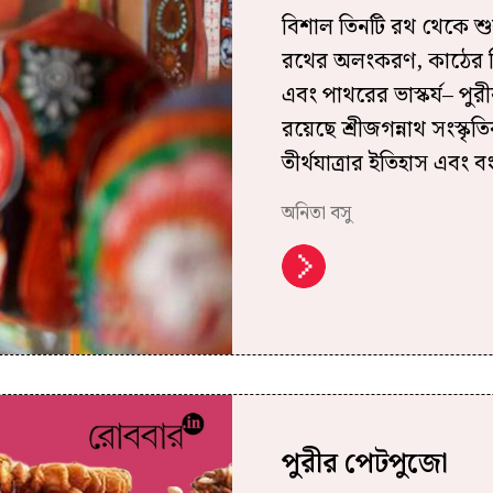
বিশাল তিনটি রথ থেকে শু
রথের অলংকরণ, কাঠের বিগ্
এবং পাথরের ভাস্কর্য– পুর
রয়েছে শ্রীজগন্নাথ সংস্কৃতি
তীর্থযাত্রার ইতিহাস এবং বং
অনিতা বসু
পুরীর পেটপুজো