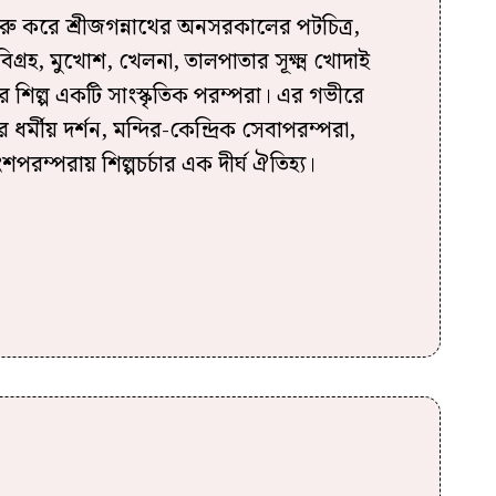
রু করে শ্রীজগন্নাথের অনসরকালের পটচিত্র,
রহ, মুখোশ, খেলনা, তালপাতার সূক্ষ্ম খোদাই
ীর শিল্প একটি সাংস্কৃতিক পরম্পরা। এর গভীরে
র ধর্মীয় দর্শন, মন্দির-কেন্দ্রিক সেবাপরম্পরা,
শপরম্পরায় শিল্পচর্চার এক দীর্ঘ ঐতিহ্য।