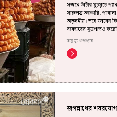
সজনে ডাঁটার মুচমুচে প্যা
সারুপত্র তরকারি, পাখালা 
অতুলনীয়। তবে জানেন কি
ব্যবহারের সূত্রপাতও কর
দামু মুখোপাধ্যায়
জগন্নাথের শবরযোগ