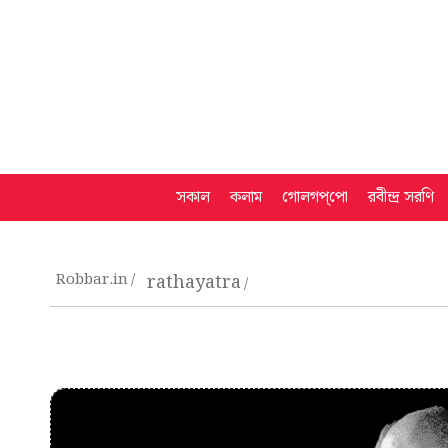
সকাল
কলাম
গোলগপ্‌পো
রবীন্দ্র সরণি
Robbar.in
rathayatra