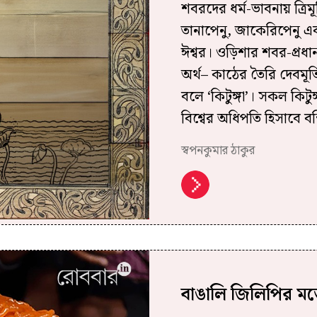
শবরদের ধর্ম-ভাবনায় ত্রিমূর্
তানাপেনু, জাকেরিপেনু এবং
ঈশ্বর। ওড়িশার শবর-প্রধা
অর্থ– কাঠের তৈরি দেবমূর্
বলে ‘কিটুঙ্গা’। সকল কিটুঙ
বিশ্বের অধিপতি হিসাবে বন
স্বপনকুমার ঠাকুর
বাঙালি জিলিপির মত