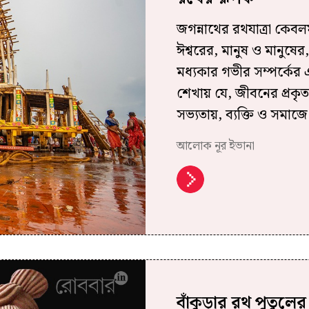
জগন্নাথের রথযাত্রা কেবল
ঈশ্বরের, মানুষ ও মানুষের
মধ্যকার গভীর সম্পর্কের 
শেখায় যে, জীবনের প্রকৃত 
সভ্যতায়, ব্যক্তি ও সমাজে
আলোক নূর ইভানা
বাঁকুড়ার রথ পুতুলের