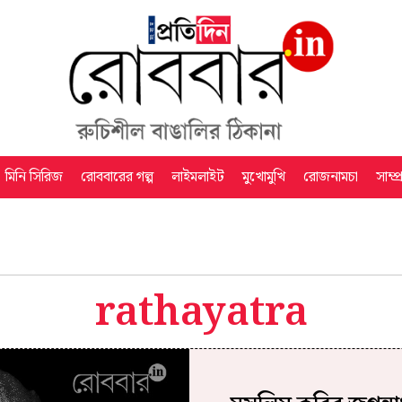
মিনি সিরিজ
রোববারের গল্প
লাইমলাইট
মুখোমুখি
রোজনামচা
সাম্প
rathayatra