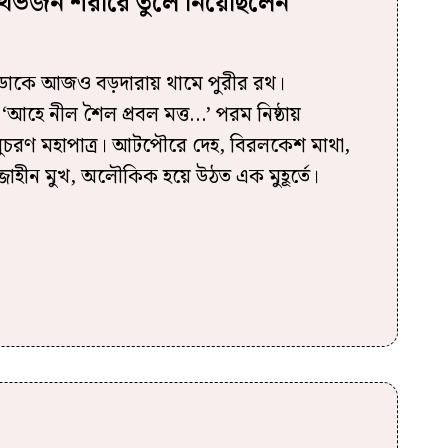
াথভজন শরীরে তুলে নিয়েছিলেন
 ডাকে আজও বড়দারায় থামে পুরীর রথ।
আহে নীল শৈল প্রবল মত্ত…’ পরম নিষ্ঠায়
চরণ মহাপাত্র। আটপৌরে দেহ, বিরলকেশ মাথা,
জ্জাহীন মুখ, অলৌকিক হয়ে উঠত এক মুহূর্তে।