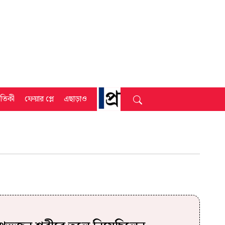
্রতিকী
ফেয়ার প্লে
এছাড়াও