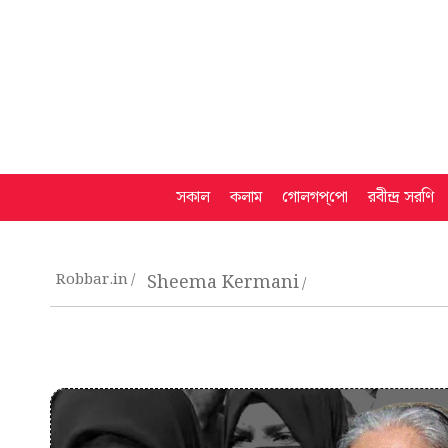
সকাল
কলাম
গোলগপ্‌পো
রবীন্দ্র সরণি
Robbar.in
Sheema Kermani