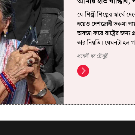
আমার হাত বান্ধিবি, প
যে-শিল্পী শিল্পের স্বার্থে
হয়েও দেশদ্রোহী তকমা পায়; স
অবজ্ঞা করে রাষ্ট্রের জন্য প
তার নিয়তি। যেমনটা হল গত
প্রহেলী ধর চৌধুরী