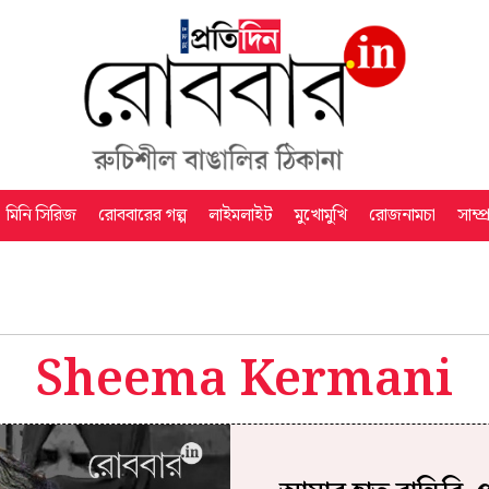
মিনি সিরিজ
রোববারের গল্প
লাইমলাইট
মুখোমুখি
রোজনামচা
সাম্প
Sheema Kermani