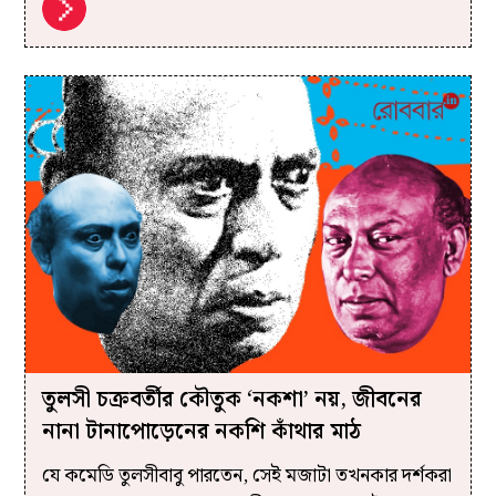
তুলসী চক্রবর্তীর কৌতুক ‘নকশা’ নয়, জীবনের
নানা টানাপোড়েনের নকশি কাঁথার মাঠ
যে কমেডি তুলসীবাবু পারতেন, সেই মজাটা তখনকার দর্শকরা