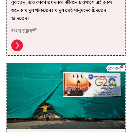
বুঝতেন, তার কারণ তখনকার জীবনে চারপাশে এই রকম
অনেক মানুষ থাকতেন। মানুষ সেই মানুষদের চিনতেন,
জানতেন।
রংগন চক্রবর্তী