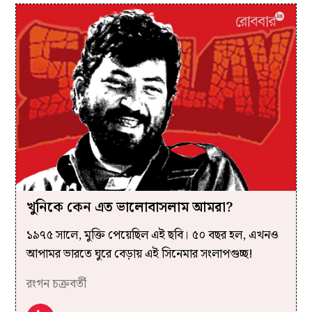
খুনিকে কেন এত ভালোবাসলাম আমরা?
১৯৭৫ সালে, মুক্তি পেয়েছিল এই ছবি। ৫০ বছর হল, এখনও
আপামর ভারতে ঘুরে বেড়ায় এই সিনেমার সংলাপগুচ্ছ!
রংগন চক্রবর্তী