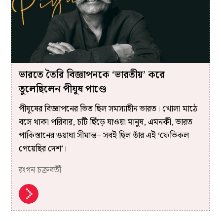
ভারতে তৈরি বিজ্ঞাপনকে ‘ভারতীয়’ করে
তুলেছিলেন পীযূষ পাণ্ডে
পীযূষের বিজ্ঞাপনের ভিত ছিল সমস্যাহীন ভারত। খোলা মাঠে
বসে থাকা পরিবার, চটি ছিঁড়ে যাওয়া মানুষ, এমনকী, ভারত
পাকিস্তানের ওয়াঘা সীমান্ত– সবই ছিল তাঁর এই ‘ফেভিকল
পেয়েছির দেশ’।
রংগন চক্রবর্তী