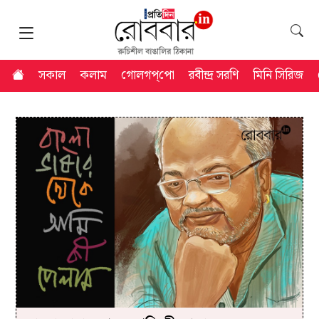
সকাল
কলাম
গোলগপ্‌পো
রবীন্দ্র সরণি
মিনি সিরিজ