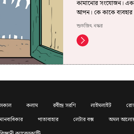
কামানোর সংযোজন। একবার
আপন। কে কাকে ব্যবহার 
শুভজিৎ নস্কর
সকাল
কলাম
রবীন্দ্র সরণি
লাইমলাইট
রো
মানবাধিকার
পাতাবাহার
লেটার বক্স
অমল আলো
বিজ্ঞানী ক্যাবেলকান্টি