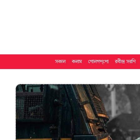
সকাল
কলাম
গোলগপ্‌পো
রবীন্দ্র সরণি