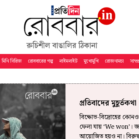
মিনি সিরিজ
রোববারের গল্প
লাইমলাইট
মুখোমুখি
রোজনামচা
সাম্প
প্রতিবাদের মুহূর্তকথা
বিক্ষোভ-বিদ্রোহের কোনও 
ফেলা যায় ‘We won’। জয়
আয়োজিত হয়ও না। বিরুদ্ধা