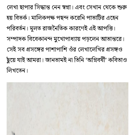
লেখা ছাপার সিদ্ধান্ত নেন স্বপ্না। এবং সেখান থেকে শুরু
হয় বিতর্ক। মালিকপক্ষ পছন্দ করেনি পাতাটির এহেন
পরিবর্তন। মূলত রাজনৈতিক কারণেই এই আপত্তি।
সম্পাদক বিবেকানন্দ মুখোপাধ্যায় পড়লেন আতান্তরে।
সেই সব প্রসঙ্গের পাশাপাশি ওঁর লেখালেখির প্রসঙ্গও
ছুঁয়ে যাই আমরা। জানতামই না তিনি ‘অগ্নিবর্ষী’ কবিতাও
লিখতেন।