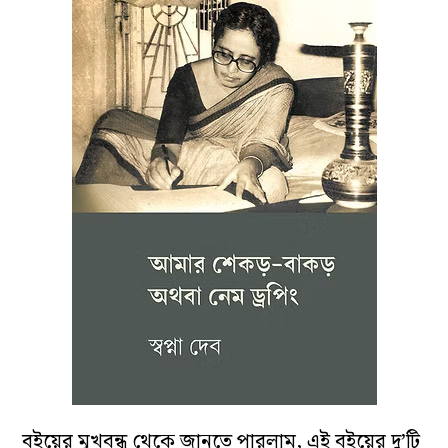
বইয়ের মুখবন্ধ থেকে জানতে পারলাম, এই বইয়ের দু’টি