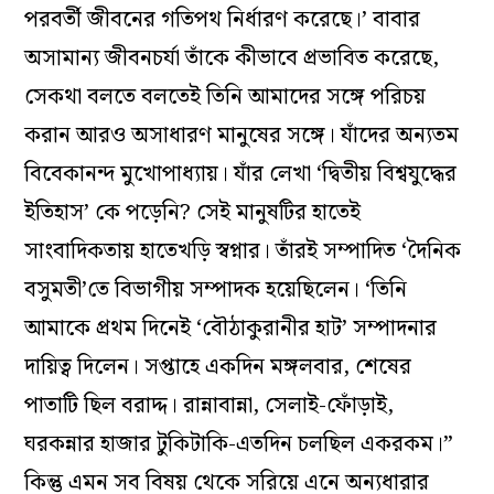
পরবর্তী জীবনের গতিপথ নির্ধারণ করেছে।’ বাবার
অসামান্য জীবনচর্যা তাঁকে কীভাবে প্রভাবিত করেছে,
সেকথা বলতে বলতেই তিনি আমাদের সঙ্গে পরিচয়
করান আরও অসাধারণ মানুষের সঙ্গে। যাঁদের অন্যতম
বিবেকানন্দ মুখোপাধ্যায়। যাঁর লেখা ‘দ্বিতীয় বিশ্বযুদ্ধের
ইতিহাস’ কে পড়েনি? সেই মানুষটির হাতেই
সাংবাদিকতায় হাতেখড়ি স্বপ্নার। তাঁরই সম্পাদিত ‘দৈনিক
বসুমতী’তে বিভাগীয় সম্পাদক হয়েছিলেন। ‘তিনি
আমাকে প্রথম দিনেই ‘বৌঠাকুরানীর হাট’ সম্পাদনার
দায়িত্ব দিলেন। সপ্তাহে একদিন মঙ্গলবার, শেষের
পাতাটি ছিল বরাদ্দ। রান্নাবান্না, সেলাই-ফোঁড়াই,
ঘরকন্নার হাজার টুকিটাকি-এতদিন চলছিল একরকম।”
কিন্তু এমন সব বিষয় থেকে সরিয়ে এনে অন্যধারার