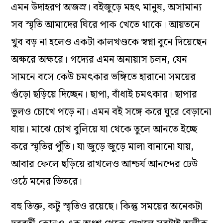
এমন উদাহরণ অজস্র। বইজুড়ে মহৎ মানুষ, অসামান্য
সব স্মৃতি আমাদের ঘিরে পাক খেতে থাকে। আয়তনে
খুব বড় না হলেও একটা কালখণ্ডকে স্বপ্না বুনে দিয়েছেন
অক্ষরে অক্ষরে। গদ্যের এমন অনায়াস চলন, যেন
সামনে বসে কেউ চমৎকার ভঙ্গিতে হারানো সময়ের
গুঁড়ো ছড়িয়ে দিচ্ছেন। ছাপা, বাঁধাই চমৎকার। ছাপার
ভুলও চোখে পড়ে না। এমন বই সঙ্গে করে ঘুরে বেড়ানো
যায়। মাঝে চোখ বুলিয়ে যা থেকে তুলে আনতে ইচ্ছে
করে স্মৃতির পুঁতি। যা জুড়ে জুড়ে মালা বানানো যায়,
আবার ফেলে ছড়িয়ে রাখলেও আশ্চর্য আনন্দের ঢেউ
ওঠে মনের ভিতরে।
বহু তিক্ত, কটু স্মৃতিও রয়েছে। কিন্তু সময়ের অনেকটা