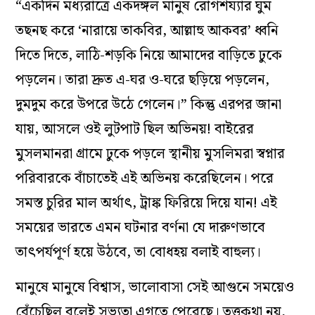
“একদিন মধ্যরাত্রে একদঙ্গল মানুষ রোগশয্যার ঘুম
তছনছ করে ‘নারায়ে তাকবির, আল্লাহু আকবর’ ধ্বনি
দিতে দিতে, লাঠি-শড়কি নিয়ে আমাদের বাড়িতে ঢুকে
পড়লেন। তারা দ্রুত এ-ঘর ও-ঘরে ছড়িয়ে পড়লেন,
দুমদুম করে উপরে উঠে গেলেন।” কিন্তু এরপর জানা
যায়, আসলে ওই লুটপাট ছিল অভিনয়! বাইরের
মুসলমানরা গ্রামে ঢুকে পড়লে স্থানীয় মুসলিমরা স্বপ্নার
পরিবারকে বাঁচাতেই এই অভিনয় করেছিলেন। পরে
সমস্ত চুরির মাল অর্থাৎ, ট্রাঙ্ক ফিরিয়ে দিয়ে যান! এই
সময়ের ভারতে এমন ঘটনার বর্ণনা যে দারুণভাবে
তাৎপর্যপূর্ণ হয়ে উঠবে, তা বোধহয় বলাই বাহুল্য।
মানুষে মানুষে বিশ্বাস, ভালোবাসা সেই আগুনে সময়েও
বেঁচেছিল বলেই সভ্যতা এগতে পেরেছে। তত্ত্বকথা নয়,