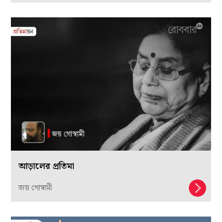
আড়ালের প্রতিমা
জয় গোস্বামী