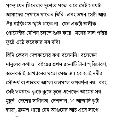
গদ্যে যেন সিনেমার দৃশ্যের মতো করে সেই সময়টা
আমাদের দেখাতে থাকেন তিনি। এবং তখন সেটা আর
ওঁর ব্যক্তিগত স্মৃতি থাকে না। যেন একটা অলীক
প্রোজেক্টর মেশিন চলতে শুরু করে। মনের সাদা পর্দায়
ফুটে ওঠে কবেকার সব ছবি!
তিনি কেবল দেশকালের কথা বলেননি। বলেছেন
মানুষের কথাও। বইয়ের প্রথম রচনাটি টানা স্মৃতিচারণ,
অনেকটাই আখ্যানের মতো মেজাজ। কেবলই নদীর
সৌন্দর্য বা শহরের আলো ঝলমলে রূপবর্ণনা নয়। বরং
সেই সময়কে কুড়ে কুড়ে তুলে এনেছেন আগ্নেয় সব
মুহূর্ত। দেশের স্বাধীনতা, দেশভাগ, ‘এ আজাদি ঝুটা
হ্যায়’, ক্রমশ গায়ে যেন আগুনের আঁচ এসে লাগে।