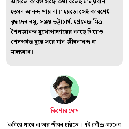
আসলে কারও সঙ্গে কথা বলেই মাল্য়বান
তেমন আনন্দ পায় না।’ হয়তো সেই কারণেই
বুদ্ধদেব বসু, সঞ্জয় ভট্টাচার্য, প্রেমেন্দ্র মিত্র,
শৈলজানন্দ মুখোপাধ্যায়ের কাছে গিয়েও
শেষপর্যন্ত দূরে সরে যান জীবনানন্দ বা
মাল্যবান।
কিশোর ঘোষ
‘কবিরে পাবে না তার জীবন চরিতে’। এই রবীন্দ্র-বচনের