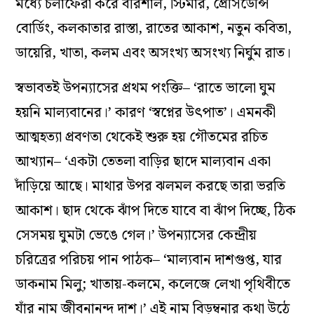
মধ্যে চলাফেরা করে বরিশাল, স্টিমার, প্রেসিডেন্সি
বোর্ডিং, কলকাতার রাস্তা, রাতের আকাশ, নতুন কবিতা,
ডায়েরি, খাতা, কলম এবং অসংখ্য অসংখ্য নির্ঘুম রাত।
স্বভাবতই উপন্যাসের প্রথম পংক্তি– ‘রাতে ভালো ঘুম
হয়নি মাল্যবানের।’ কারণ ‘স্বপ্নের উৎপাত’। এমনকী
আত্মহত্যা প্রবণতা থেকেই শুরু হয় গৌতমের রচিত
আখ্যান– ‘একটা তেতলা বাড়ির ছাদে মাল্যবান একা
দাঁড়িয়ে আছে। মাথার উপর ঝলমল করছে তারা ভরতি
আকাশ। ছাদ থেকে ঝাঁপ দিতে যাবে বা ঝাঁপ দিচ্ছে, ঠিক
সেসময় ঘুমটা ভেঙে গেল।’ উপন্যাসের কেন্দ্রীয়
চরিত্রের পরিচয় পান পাঠক– ‘মাল্যবান দাশগুপ্ত, যার
ডাকনাম মিলু; খাতায়-কলমে, কলেজে লেখা পৃথিবীতে
যাঁর নাম জীবনানন্দ দাশ।’ এই নাম বিড়ম্বনার কথা উঠে