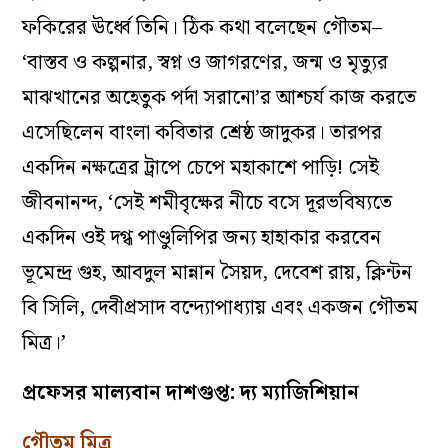
ফকিরের ঊর্ধ্বে তিনি। ঠিক কথা বলেছেন গৌতম–
‘বাস্তব ও কল্পনার, স্বপ্ন ও জাগরণের, জন্ম ও মৃত্যুর
মাঝখানের অহেতুক পর্দা সরানো’র আশ্চর্য কাজ করতে
এসেছিলেন বাংলা কবিতার শ্রেষ্ঠ জাদুকর। তারপর
একদিন নক্ষত্রের ট্রাপে চেপে মহাকাশে পাড়ি! সেই
জীবনানন্দ, ‘সেই শমীবৃক্ষের নীচে বসে দূরভবিষ্যতে
একদিন ওই দগ্ধ পাণ্ডুলিপির জন্য হাহাকার করবেন
ভূমেন্দ্র গুহ, আবদুল মান্নান সৈয়দ, দেবেশ রায়, ক্লিন্টন
বি সিলি, দেবীপ্রসাদ বন্দ্যোপাধ্যায় এবং একজন গৌতম
মিত্র।’
প্রফেসর মাল্যবান দাশগুপ্ত: দ্য ম্যাজিশিয়ান
গৌতম মিত্র