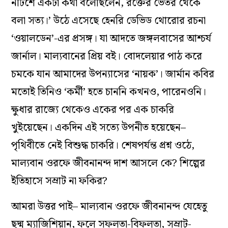
নীটশে একটা কথা বলেছিলেন, রক্তের ভেতর থেকে
বলা সত্য।’ উঠে এসেছে হেনরি ডেভিড থোরোর রচনা
‘ওয়ালডেন’-এর প্রসঙ্গ। যা আদতে জঙ্গলবাসের আশ্চর্য
জার্নাল। মাল্যবানের প্রিয় বই। বোদলেয়ার পাঠ করে
চমকে যান আমাদের উপন্যাসের ‘নায়ক’। জার্মান কবির
মতোই তিনিও ‘কর্মী’ হতে চাননি কখনও, পারেনওনি।
ক্ষুধার রাজ্যে থেকেও একের পর এক চাকরি
খুইয়েছেন। একদিন এই সত্যে উপনীত হয়েছেন–
পৃথিবীতে নেই বিশুদ্ধ চাকরি। শেষপর্যন্ত প্রশ্ন ওঠে,
মাল্যবান ওরফে জীবনানন্দ দাশ আসলে কে? শিল্পের
ইতিহাসে সম্রাট না ফকির?
আমরা উত্তর পাই– মাল্যবান ওরফে জীবনানন্দ যেহেতু
ছদ্ম ম্যাজিশিয়ান, ফলে সফলতা-বিফলতা, সম্রাট-