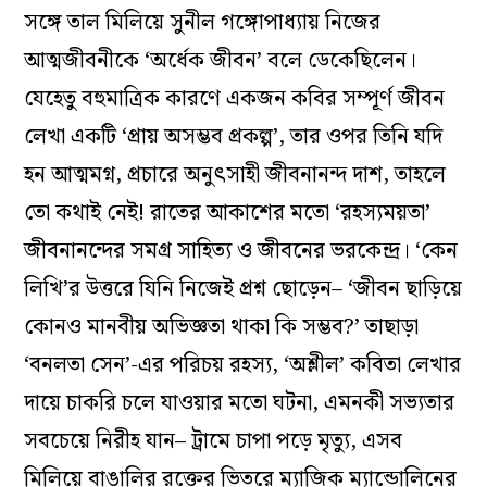
সঙ্গে তাল মিলিয়ে সুনীল গঙ্গোপাধ্যায় নিজের
আত্মজীবনীকে ‘অর্ধেক জীবন’ বলে ডেকেছিলেন।
যেহেতু বহুমাত্রিক কারণে একজন কবির সম্পূর্ণ জীবন
লেখা একটি ‘প্রায় অসম্ভব প্রকল্প’, তার ওপর তিনি যদি
হন আত্মমগ্ন, প্রচারে অনুৎসাহী জীবনানন্দ দাশ, তাহলে
তো কথাই নেই! রাতের আকাশের মতো ‘রহস্যময়তা’
জীবনানন্দের সমগ্র সাহিত্য ও জীবনের ভরকেন্দ্র। ‘কেন
লিখি’র উত্তরে যিনি নিজেই প্রশ্ন ছোড়েন– ‘জীবন ছাড়িয়ে
কোনও মানবীয় অভিজ্ঞতা থাকা কি সম্ভব?’ তাছাড়া
‘বনলতা সেন’-এর পরিচয় রহস্য, ‘অশ্লীল’ কবিতা লেখার
দায়ে চাকরি চলে যাওয়ার মতো ঘটনা, এমনকী সভ্যতার
সবচেয়ে নিরীহ যান– ট্রামে চাপা পড়ে মৃত্যু, এসব
মিলিয়ে বাঙালির রক্তের ভিতরে ম্যাজিক ম্যান্ডোলিনের