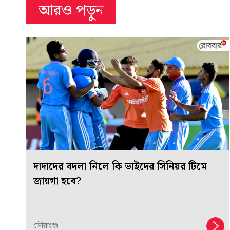
আরও পড়ুন
দাদাদের বদলা নিলে কি ভাইদের সিনিয়র টিমে
জায়গা হবে?
সৌরাংশু