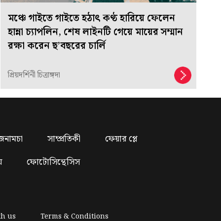
মঞ্চে গাইতে গাইতে হঠাৎ কণ্ঠ হারিয়ে ফেলেন
হান্না চ্যাপলিন, শেষ লাইনটি গেয়ে মায়ের সম্মান
রক্ষা করেন ছ’বছরের চার্লি
প্রিয়দর্শিনী চিত্রাঙ্গদা
জনামচা
সাম্প্রতিকী
ফেয়ার প্লে
য়
ফোটোসিন্থেসিস
th us
Terms & Conditions