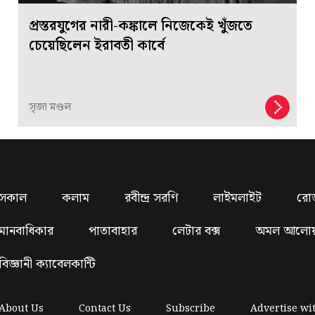
প্রস্তরযুগের নারী-কঙ্কালে নিজেকেই খুঁজতে
চেয়েছিলেন ইরাবতী কার্বে
সৃজা মণ্ডল
সকাল
কলাম
রবীন্দ্র সরণি
লাইমলাইট
রো
মানবাধিকার
পাতাবাহার
লেটার বক্স
অমল আলো
বিজ্ঞানী ক্যাবেলকান্টি
About Us
Contact Us
Subscribe
Advertise wi