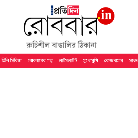
মিনি সিরিজ
রোববারের গল্প
লাইমলাইট
মুখোমুখি
রোজনামচা
সাম্প