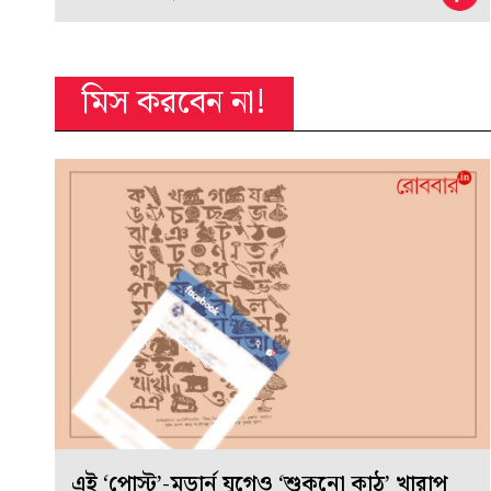
মিস করবেন না!
এই ‘পোস্ট’-মডার্ন যুগেও ‘শুকনো কাঠ’ খারাপ