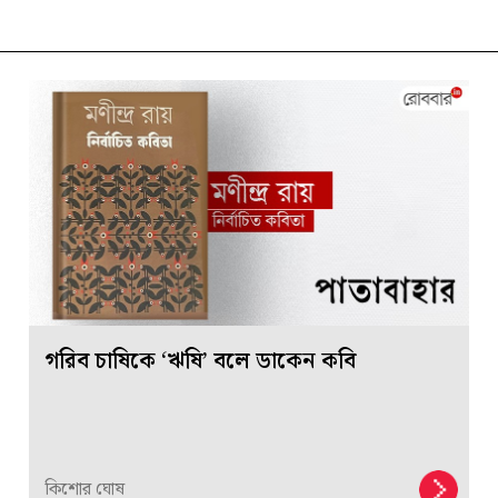
গরিব চাষিকে ‘ঋষি’ বলে ডাকেন কবি
কিশোর ঘোষ