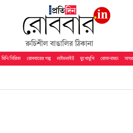
মিনি সিরিজ
রোববারের গল্প
লাইমলাইট
মুখোমুখি
রোজনামচা
সাম্প