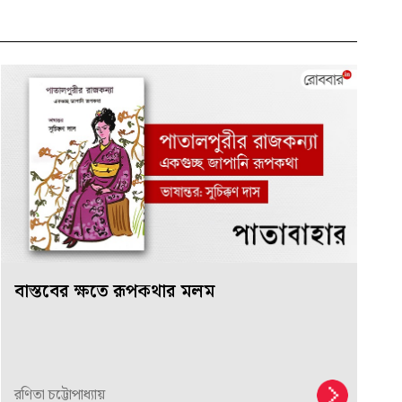
বাস্তবের ক্ষতে রূপকথার মলম
রণিতা চট্টোপাধ্যায়