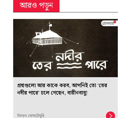
আরও পড়ুন
প্রশ্নগুলো আর কাকে করব, আপনিই তো ‘তের
নদীর পারে’ চলে গেছেন, বারীনবাবু!
উদয়ন ঘোষচৌধুরি