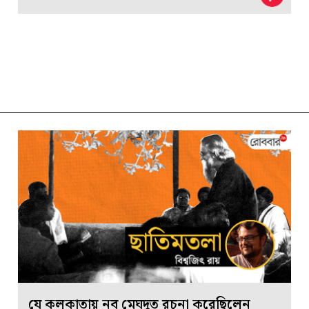
যে কলকাতায় নব মেঘদূত রচনা করেছিলেন