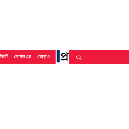
্রতিকী
ফেয়ার প্লে
এছাড়াও