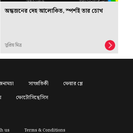
অন্ধজনের দেহ আলোকিত, স্পর্শই তার চোখ
সুপ্রিয় মিত্র
জনামচা
সাম্প্রতিকী
ফেয়ার প্লে
য়
ফোটোসিন্থেসিস
th us
Terms & Conditions