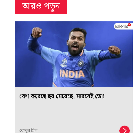
আরও পড়ুন
বেশ করেছে ছয় মেরেছে, মারবেই তো!
রোদ্দুর মিত্র