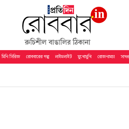
মিনি সিরিজ
রোববারের গল্প
লাইমলাইট
মুখোমুখি
রোজনামচা
সাম্প